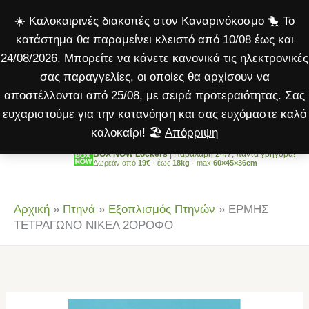
ΝΙΚΕΛ
Μετάβαση
☀️ Καλοκαιρινές διακοπές στον Καναρινόκοσμο 🐤 Το
2ΟΡΟΦΟ
στο
κατάστημα θα παραμείνει κλειστό από 10/08 έως και
ποσότητα
περιεχόμενο
24/08/2026. Μπορείτε να κάνετε κανονικά τις ηλεκτρονικές
σας παραγγελίες, οι οποίες θα αρχίσουν να
αποστέλλονται από 25/08, με σειρά προτεραιότητας. Σας
ευχαριστούμε για την κατανόηση και σας ευχόμαστε καλό
καλοκαίρι! 🏖️
Απόρριψη
BOX NOW Lockers
| Παραλαβή 24/7, πάντα γρήγορα!
Δωρεάν από
19€
· έως
18kg
· max
60×45×36cm
Αρχική
»
Πτηνά
»
Εξοπλισμός Πτηνών
»
ΕΡΜΗΣ
ΤΕΤΡΑΓΩΝΟ ΝΙΚΕΛ 2ΟΡΟΦΟ
ΕΡΜΗΣ