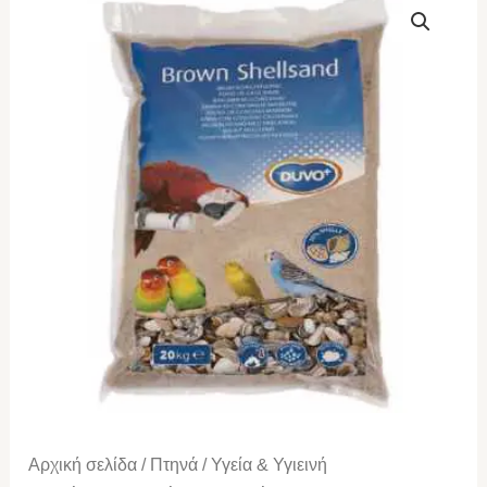
Άμμος
δαπέδου
κλουβιών
αρωματική
5Kg
ποσότητα
Αρχική σελίδα
/
Πτηνά
/
Υγεία & Υγιεινή