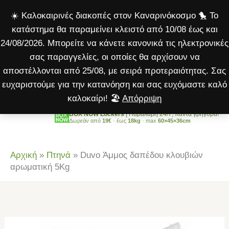
δαπέδου
Μετάβαση
☀️ Καλοκαιρινές διακοπές στον Καναρινόκοσμο 🐤 Το
κλουβιών
στο
κατάστημα θα παραμείνει κλειστό από 10/08 έως και
αρωματική
περιεχόμενο
24/08/2026. Μπορείτε να κάνετε κανονικά τις ηλεκτρονικές
5Kg
σας παραγγελίες, οι οποίες θα αρχίσουν να
ποσότητα
αποστέλλονται από 25/08, με σειρά προτεραιότητας. Σας
ευχαριστούμε για την κατανόηση και σας ευχόμαστε καλό
καλοκαίρι! 🏖️
Απόρριψη
BOX NOW Lockers
| Παραλαβή 24/7, πάντα γρήγορα!
Δωρεάν από
19€
· έως
18kg
· max
60×45×36cm
Αρχική
»
Πτηνά
»
Duvo Άμμος δαπέδου κλουβιών
αρωματική 5Kg
Duvo