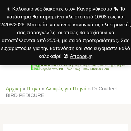
PEDICURE
Μετάβαση
☀️ Καλοκαιρινές διακοπές στον Καναρινόκοσμο 🐤 Το
ποσότητα
στο
κατάστημα θα παραμείνει κλειστό από 10/08 έως και
περιεχόμενο
24/08/2026. Μπορείτε να κάνετε κανονικά τις ηλεκτρονικές
σας παραγγελίες, οι οποίες θα αρχίσουν να
αποστέλλονται από 25/08, με σειρά προτεραιότητας. Σας
ευχαριστούμε για την κατανόηση και σας ευχόμαστε καλό
καλοκαίρι! 🏖️
Απόρριψη
BOX NOW Lockers
| Παραλαβή 24/7, πάντα γρήγορα!
Δωρεάν από
19€
· έως
18kg
· max
60×45×36cm
Αρχική
»
Πτηνά
»
Αλοιφές για Πτηνά
»
Dr.Coutteel
BIRD PEDICURE
Dr.Coutteel