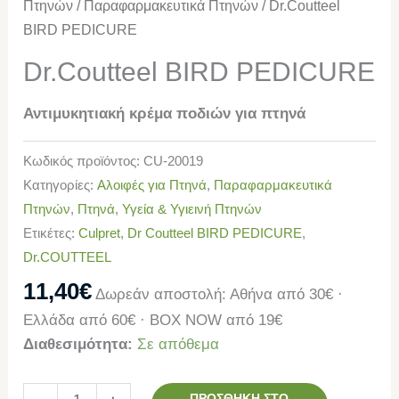
Πτηνών
/
Παραφαρμακευτικά Πτηνών
/ Dr.Coutteel
BIRD PEDICURE
Dr.Coutteel BIRD PEDICURE
Αντιμυκητιακή κρέμα ποδιών για πτηνά
Κωδικός προϊόντος:
CU-20019
Κατηγορίες:
Αλοιφές για Πτηνά
,
Παραφαρμακευτικά
Πτηνών
,
Πτηνά
,
Υγεία & Υγιεινή Πτηνών
Ετικέτες:
Culpret
,
Dr Coutteel BIRD PEDICURE
,
Dr.COUTTEEL
11,40
€
Δωρεάν αποστολή: Αθήνα από 30€ ·
Ελλάδα από 60€ · BOX NOW από 19€
Διαθεσιμότητα:
Σε απόθεμα
ΠΡΟΣΘΉΚΗ ΣΤΟ