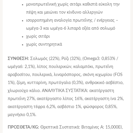
μονοπρωτεϊνική χωρίς σιτάρι καθιστά εύκολη την
πέψη και μειώνει τον κίνδυνο αλλεργιών
ισορροπημένη αναλογία πρωτεΐνης / ενέργειας –
ωμέγα-3 και ωμέγα-6 λιπαρά οξέα από σολωμό
χωρίς σιτάρι
χωρίς συντηρητικά
ΣΥΝΘΕΣΗ:
Σολωμός (22%), Ρύζι (32%), (Omega3: 0,853% /
ωμέγα6: 2,1%), λίπος πουλερικών, καλαμπόκι, πρωτεΐνη
αραβοσίτου, πουλερικά, λιναρόσπορος, σκόνη κιχωρίου (FOS
1%), ζύμη, κυτταρίνη, πρωτόγαλα (0,3%), ανθρακικό ασβέστιο,
χλωριούχο κάλιο. ΑΝΑΛΥΤΙΚΑ ΣΥΣΤΑΤΙΚΑ: ακατέργαστη
πρωτεΐνη 27%, ακατέργαστο λίπος 16%, ακατέργαστη ίνα 2%,
ακατέργαστη τέφρα 6,2%, ασβέστιο 1%, φώσφορος 0,85%,
μαγνήσιο 0,1%.
ΠΡΟΣΘΕΤΑ/KG:
Θρεπτικά Συστατικά: Βιταμίνες Α: 15,000ΕΙ,