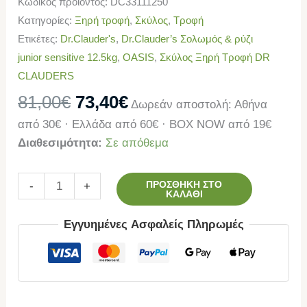
Κωδικός προϊόντος:
DC33111250
Κατηγορίες:
Ξηρή τροφή
,
Σκύλος
,
Τροφή
Ετικέτες:
Dr.Clauder's
,
Dr.Clauder’s Σολωμός & ρύζι
junior sensitive 12.5kg
,
OASIS
,
Σκύλος Ξηρή Τροφή DR
CLAUDERS
81,00
€
73,40
€
Δωρεάν αποστολή: Αθήνα
από 30€ · Ελλάδα από 60€ · BOX NOW από 19€
Διαθεσιμότητα:
Σε απόθεμα
ΠΡΟΣΘΉΚΗ ΣΤΟ
-
+
ΚΑΛΆΘΙ
Εγγυημένες Ασφαλείς Πληρωμές