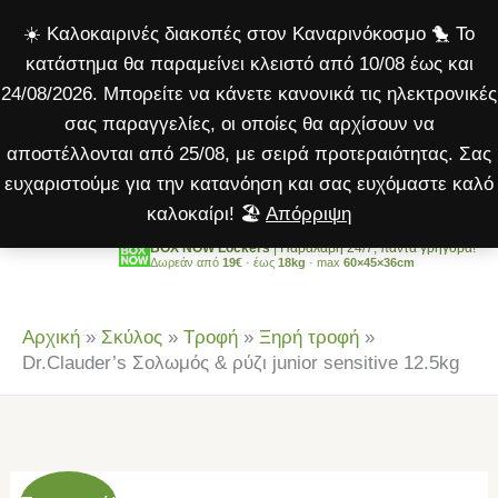
&
Μετάβαση
☀️ Καλοκαιρινές διακοπές στον Καναρινόκοσμο 🐤 Το
ρύζι
στο
κατάστημα θα παραμείνει κλειστό από 10/08 έως και
junior
περιεχόμενο
24/08/2026. Μπορείτε να κάνετε κανονικά τις ηλεκτρονικές
sensitive
σας παραγγελίες, οι οποίες θα αρχίσουν να
12.5kg
αποστέλλονται από 25/08, με σειρά προτεραιότητας. Σας
ποσότητα
ευχαριστούμε για την κατανόηση και σας ευχόμαστε καλό
καλοκαίρι! 🏖️
Απόρριψη
BOX NOW Lockers
| Παραλαβή 24/7, πάντα γρήγορα!
Δωρεάν από
19€
· έως
18kg
· max
60×45×36cm
Αρχική
»
Σκύλος
»
Τροφή
»
Ξηρή τροφή
»
Dr.Clauder’s Σολωμός & ρύζι junior sensitive 12.5kg
Original
Η
Dr.Clauder’s