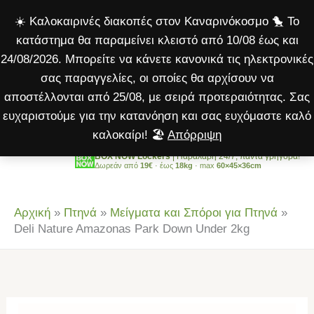
Amazonas
Μετάβαση
☀️ Καλοκαιρινές διακοπές στον Καναρινόκοσμο 🐤 Το
Park
στο
κατάστημα θα παραμείνει κλειστό από 10/08 έως και
Down
περιεχόμενο
24/08/2026. Μπορείτε να κάνετε κανονικά τις ηλεκτρονικές
Under
σας παραγγελίες, οι οποίες θα αρχίσουν να
2kg
αποστέλλονται από 25/08, με σειρά προτεραιότητας. Σας
ποσότητα
ευχαριστούμε για την κατανόηση και σας ευχόμαστε καλό
καλοκαίρι! 🏖️
Απόρριψη
BOX NOW Lockers
| Παραλαβή 24/7, πάντα γρήγορα!
Δωρεάν από
19€
· έως
18kg
· max
60×45×36cm
Αρχική
»
Πτηνά
»
Μείγματα και Σπόροι για Πτηνά
»
Deli Nature Amazonas Park Down Under 2kg
Deli