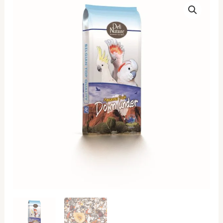
Nature
Amazonas
Park
Down
Under
2kg
ποσότητα