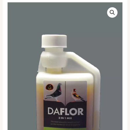
Daflor
3
σε
1mix
(Χύμα)
10ml
ποσότητα