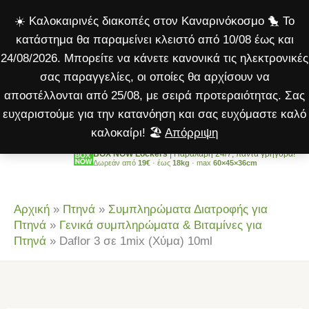
σε
Μετάβαση
☀️ Καλοκαιρινές διακοπές στον Καναρινόκοσμο 🐤 Το
1mix
στο
κατάστημα θα παραμείνει κλειστό από 10/08 έως και
(Χύμα)
περιεχόμενο
24/08/2026. Μπορείτε να κάνετε κανονικά τις ηλεκτρονικές
10ml
σας παραγγελίες, οι οποίες θα αρχίσουν να
ποσότητα
αποστέλλονται από 25/08, με σειρά προτεραιότητας. Σας
ευχαριστούμε για την κατανόηση και σας ευχόμαστε καλό
καλοκαίρι! 🏖️
Απόρριψη
BOX NOW Lockers
| Παραλαβή 24/7, πάντα γρήγορα!
Δωρεάν από
19€
· έως
18kg
· max
60×45×36cm
Αρχική
»
Πτηνά
»
Συμπληρώματα Διατροφής για
Πτηνά
»
Γενικά συμπληρώματα & Βιταμίνες για
Πτηνά
»
Daflor 3 σε 1mix (Χύμα) 10ml