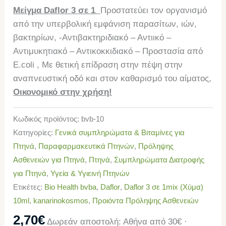
Μείγμα
Daflor 3 σε 1
Προστατεύει τον οργανισμό
από την υπερβολική εμφάνιση παρασίτων, ιών,
βακτηρίων, -Αντιβακτηριδιακό – Αντιικό –
Αντιμυκητιακό – Αντικοκκιδιακό – Προστασία από
E.coli , Με θετική επίδραση στην πέψη στην
αναπνευστική οδό και στον καθαρισμό του αίματος,
Οικονομικό στην χρήση!
Κωδικός προϊόντος:
bvb-10
Κατηγορίες:
Γενικά συμπληρώματα & Βιταμίνες για
Πτηνά
,
Παραφαρμακευτικά Πτηνών
,
Πρόληψης
Ασθενειών για Πτηνά
,
Πτηνά
,
Συμπληρώματα Διατροφής
για Πτηνά
,
Υγεία & Υγιεινή Πτηνών
Ετικέτες:
Bio Health bvba
,
Daflor
,
Daflor 3 σε 1mix (Χύμα)
10ml
,
kanarinokosmos
,
Προιόντα Πρόληψης Ασθενειών
2,70
€
Δωρεάν αποστολή: Αθήνα από 30€ ·