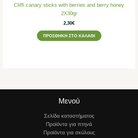
Cliffi canary sticks with berries and berry honey
2Χ30gr
2,30
€
ΠΡΟΣΘΉΚΗ ΣΤΟ ΚΑΛΆΘΙ
Μενού
Σελίδα καταστήματος
Προϊόντα για πτηνά
Προϊόντα για σκύλους