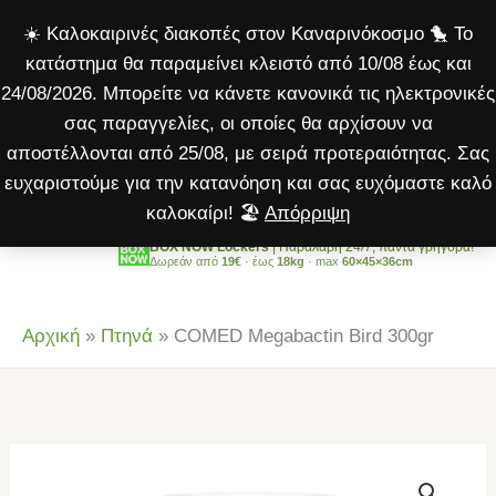
Bird
Μετάβαση
☀️ Καλοκαιρινές διακοπές στον Καναρινόκοσμο 🐤 Το
300gr
στο
κατάστημα θα παραμείνει κλειστό από 10/08 έως και
ποσότητα
περιεχόμενο
24/08/2026. Μπορείτε να κάνετε κανονικά τις ηλεκτρονικές
σας παραγγελίες, οι οποίες θα αρχίσουν να
αποστέλλονται από 25/08, με σειρά προτεραιότητας. Σας
ευχαριστούμε για την κατανόηση και σας ευχόμαστε καλό
καλοκαίρι! 🏖️
Απόρριψη
BOX NOW Lockers
| Παραλαβή 24/7, πάντα γρήγορα!
Δωρεάν από
19€
· έως
18kg
· max
60×45×36cm
Αρχική
»
Πτηνά
»
COMED Megabactin Bird 300gr
COMED