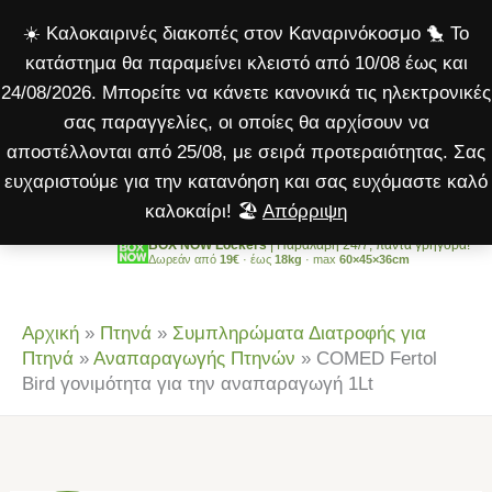
Μετάβαση
☀️ Καλοκαιρινές διακοπές στον Καναρινόκοσμο 🐤 Το
στο
κατάστημα θα παραμείνει κλειστό από 10/08 έως και
περιεχόμενο
24/08/2026. Μπορείτε να κάνετε κανονικά τις ηλεκτρονικές
σας παραγγελίες, οι οποίες θα αρχίσουν να
αποστέλλονται από 25/08, με σειρά προτεραιότητας. Σας
ευχαριστούμε για την κατανόηση και σας ευχόμαστε καλό
καλοκαίρι! 🏖️
Απόρριψη
BOX NOW Lockers
| Παραλαβή 24/7, πάντα γρήγορα!
Δωρεάν από
19€
· έως
18kg
· max
60×45×36cm
Αρχική
»
Πτηνά
»
Συμπληρώματα Διατροφής για
Πτηνά
»
Αναπαραγωγής Πτηνών
»
COMED Fertol
Bird γονιμότητα για την αναπαραγωγή 1Lt