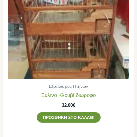
Εξοπλισμός Πτηνών
Ξύλινο Κλουβί διώροφο
32,00
€
ΠΡΟΣΘΉΚΗ ΣΤΟ ΚΑΛΆΘΙ