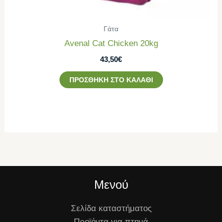
Γάτα
Avenal Cat Chicken 20kg
43,50
€
ΠΡΟΣΘΉΚΗ ΣΤΟ ΚΑΛΆΘΙ
Μενού
Σελίδα καταστήματος
Προϊόντα για πτηνά