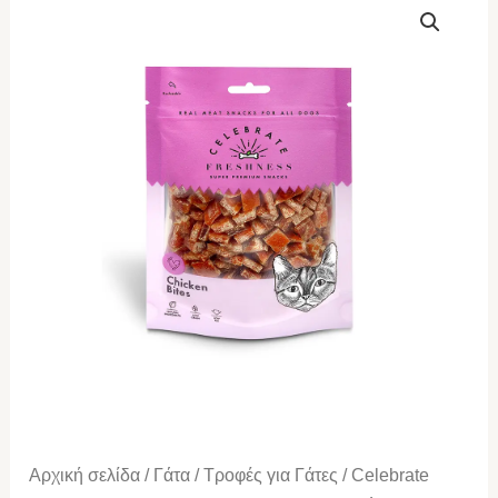
freshness
chicken
bites
for
cats
50gr
(5
Τεμάχια)
ποσότητα
Αρχική σελίδα
/
Γάτα
/
Τροφές για Γάτες
/ Celebrate