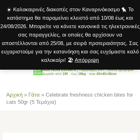
chicken
Μετάβαση
☀️ Καλοκαιρινές διακοπές στον Καναρινόκοσμο 🐤 Το
bites
στο
κατάστημα θα παραμείνει κλειστό από 10/08 έως και
for
περιεχόμενο
24/08/2026. Μπορείτε να κάνετε κανονικά τις ηλεκτρονικές
cats
σας παραγγελίες, οι οποίες θα αρχίσουν να
50gr
αποστέλλονται από 25/08, με σειρά προτεραιότητας. Σας
(5
ευχαριστούμε για την κατανόηση και σας ευχόμαστε καλό
Τεμάχια)
καλοκαίρι! 🏖️
Απόρριψη
ποσότητα
BOX NOW Lockers
| Παραλαβή 24/7, πάντα γρήγορα!
Δωρεάν από
19€
· έως
18kg
· max
60×45×36cm
Αρχική
»
Γάτα
»
Celebrate freshness chicken bites for
cats 50gr (5 Τεμάχια)
Celebrate