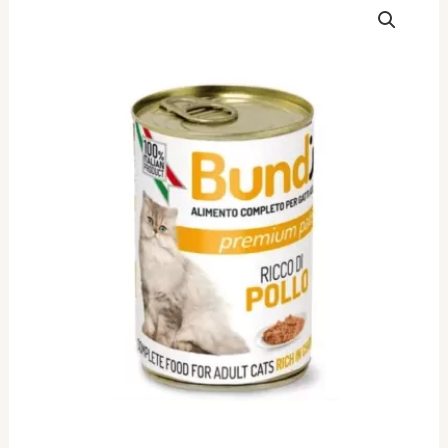
Κονσέρβα
Γάτας
Πατέ
Κοτόπουλο
410gr
(6
Τεμάχια)
ποσότητα