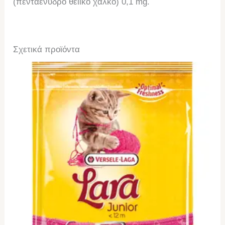
(πενταένυδρο θειικό χαλκό) 0,1 mg.
Σχετικά προϊόντα