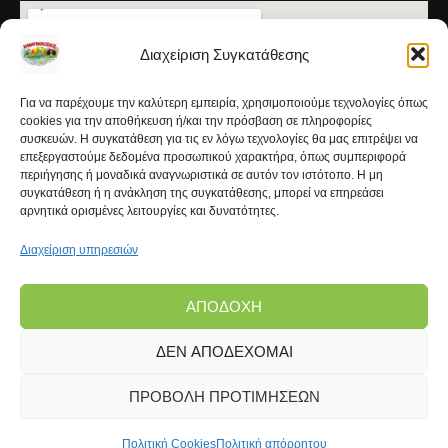
Διαχείριση Συγκατάθεσης
Για να παρέχουμε την καλύτερη εμπειρία, χρησιμοποιούμε τεχνολογίες όπως
cookies για την αποθήκευση ή/και την πρόσβαση σε πληροφορίες
συσκευών. Η συγκατάθεση για τις εν λόγω τεχνολογίες θα μας επιτρέψει να
επεξεργαστούμε δεδομένα προσωπικού χαρακτήρα, όπως συμπεριφορά
περιήγησης ή μοναδικά αναγνωριστικά σε αυτόν τον ιστότοπο. Η μη
συγκατάθεση ή η ανάκληση της συγκατάθεσης, μπορεί να επηρεάσει
αρνητικά ορισμένες λειτουργίες και δυνατότητες.
Διαχείριση υπηρεσιών
ΑΠΟΔΟΧΉ
ΔΕΝ ΑΠΟΔΈΧΟΜΑΙ
Copyright © 2026 | Kanarinokosmos.gr | Development
by
FROND Media®
ΠΡΟΒΟΛΉ ΠΡΟΤΙΜΉΣΕΩΝ
Πολιτική Cookies
Πολιτική απόρρητου