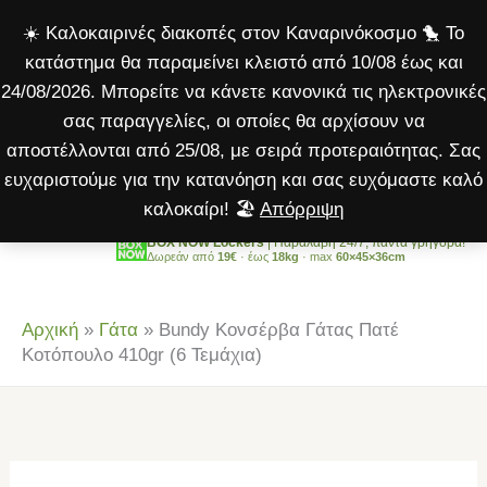
Γάτας
Μετάβαση
☀️ Καλοκαιρινές διακοπές στον Καναρινόκοσμο 🐤 Το
Πατέ
στο
κατάστημα θα παραμείνει κλειστό από 10/08 έως και
Κοτόπουλο
περιεχόμενο
24/08/2026. Μπορείτε να κάνετε κανονικά τις ηλεκτρονικές
410gr
σας παραγγελίες, οι οποίες θα αρχίσουν να
(6
αποστέλλονται από 25/08, με σειρά προτεραιότητας. Σας
Τεμάχια)
ευχαριστούμε για την κατανόηση και σας ευχόμαστε καλό
ποσότητα
καλοκαίρι! 🏖️
Απόρριψη
BOX NOW Lockers
| Παραλαβή 24/7, πάντα γρήγορα!
Δωρεάν από
19€
· έως
18kg
· max
60×45×36cm
Αρχική
»
Γάτα
»
Bundy Κονσέρβα Γάτας Πατέ
Κοτόπουλο 410gr (6 Τεμάχια)
Bundy