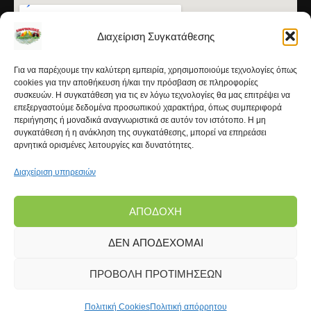
Διαχείριση Συγκατάθεσης
Για να παρέχουμε την καλύτερη εμπειρία, χρησιμοποιούμε τεχνολογίες όπως
cookies για την αποθήκευση ή/και την πρόσβαση σε πληροφορίες
συσκευών. Η συγκατάθεση για τις εν λόγω τεχνολογίες θα μας επιτρέψει να
επεξεργαστούμε δεδομένα προσωπικού χαρακτήρα, όπως συμπεριφορά
περιήγησης ή μοναδικά αναγνωριστικά σε αυτόν τον ιστότοπο. Η μη
συγκατάθεση ή η ανάκληση της συγκατάθεσης, μπορεί να επηρεάσει
αρνητικά ορισμένες λειτουργίες και δυνατότητες.
Διαχείριση υπηρεσιών
ΑΠΟΔΟΧΉ
ΔΕΝ ΑΠΟΔΈΧΟΜΑΙ
Copyright © 2026 | Kanarinokosmos.gr | Development
by
FROND Media®
ΠΡΟΒΟΛΉ ΠΡΟΤΙΜΉΣΕΩΝ
Πολιτική Cookies
Πολιτική απόρρητου