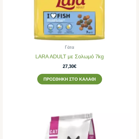
Γάτα
LARA ADULT με Σολωμό 7kg
27,30
€
ΠΡΟΣΘΉΚΗ ΣΤΟ ΚΑΛΆΘΙ