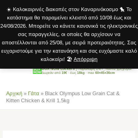
Low
Μετάβαση
☀️ Καλοκαιρινές διακοπές στον Καναρινόκοσμο 🐤 Το
Grain
στο
κατάστημα θα παραμείνει κλειστό από 10/08 έως και
Cat
περιεχόμενο
24/08/2026. Μπορείτε να κάνετε κανονικά τις ηλεκτρονικές
&
σας παραγγελίες, οι οποίες θα αρχίσουν να
Kitten
αποστέλλονται από 25/08, με σειρά προτεραιότητας. Σας
Chicken
ευχαριστούμε για την κατανόηση και σας ευχόμαστε καλό
&
καλοκαίρι! 🏖️
Απόρριψη
Krill
1.5kg
BOX NOW Lockers
| Παραλαβή 24/7, πάντα γρήγορα!
Δωρεάν από
19€
· έως
18kg
· max
60×45×36cm
ποσότητα
Αρχική
»
Γάτα
»
Black Olympus Low Grain Cat &
Kitten Chicken & Krill 1.5kg
Black