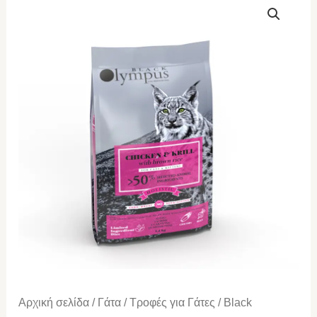
Olympus
Low
Grain
Cat
&
Kitten
Chicken
&
Krill
1.5kg
ποσότητα
Αρχική σελίδα
/
Γάτα
/
Τροφές για Γάτες
/ Black