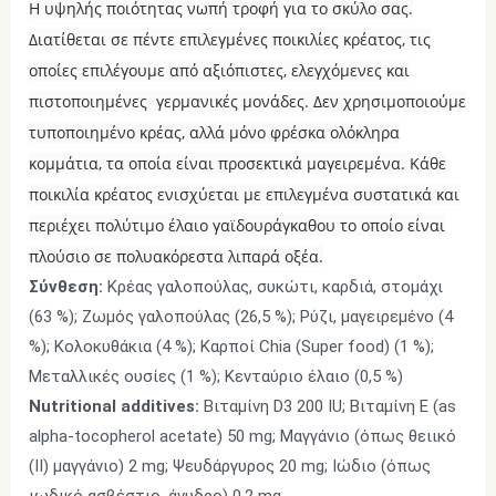
Η υψηλής ποιότητας νωπή τροφή για το σκύλο σας.
Διατίθεται σε πέντε επιλεγμένες ποικιλίες κρέατος, τις
οποίες επιλέγουμε από αξιόπιστες, ελεγχόμενες και
πιστοποιημένες γερμανικές μονάδες. Δεν χρησιμοποιούμε
τυποποιημένο κρέας, αλλά μόνο φρέσκα ολόκληρα
κομμάτια, τα οποία είναι προσεκτικά μαγειρεμένα. Κάθε
ποικιλία κρέατος ενισχύεται με επιλεγμένα συστατικά και
περιέχει πολύτιμο έλαιο γαϊδουράγκαθου το οποίο είναι
πλούσιο σε πολυακόρεστα λιπαρά οξέα.
Σύνθεση:
Κρέας γαλοπούλας, συκώτι, καρδιά, στομάχι
(63 %); Ζωμός γαλοπούλας (26,5 %); Ρύζι, μαγειρεμένο (4
%); Κολοκυθάκια (4 %); Καρποί Chia (Super food) (1 %);
Μεταλλικές ουσίες (1 %); Κενταύριο έλαιο (0,5 %)
Nutritional additives:
Βιταμίνη D3 200 IU; Βιταμίνη Ε (as
alpha-tocopherol acetate) 50 mg; Μαγγάνιο (όπως θειικό
(ΙΙ) μαγγάνιο) 2 mg; Ψευδάργυρος 20 mg; Ιώδιο (όπως