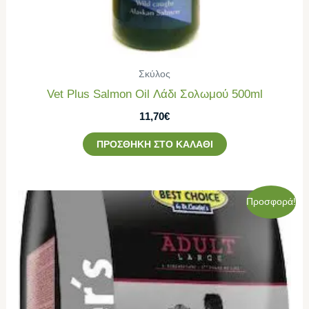
Σκύλος
Vet Plus Salmon Oil Λάδι Σολωμού 500ml
11,70
€
ΠΡΟΣΘΉΚΗ ΣΤΟ ΚΑΛΆΘΙ
Original
Η
Προσφορά!
price
τρέχουσα
was:
τιμή
68,00€.
είναι:
62,00€.