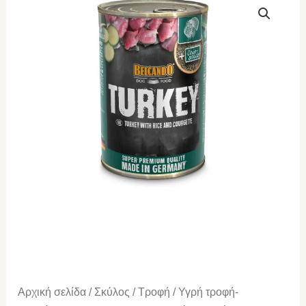
Γαλοπούλα
με
ρύζι
και
κολοκυθάκια
400gr
(4
τεμάχια)
ποσότητα
Αρχική σελίδα
/
Σκύλος
/
Τροφή
/
Υγρή τροφή-