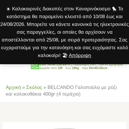
με
Μετάβαση
☀️ Καλοκαιρινές διακοπές στον Καναρινόκοσμο 🐤 Το
ρύζι
στο
κατάστημα θα παραμείνει κλειστό από 10/08 έως και
και
περιεχόμενο
24/08/2026. Μπορείτε να κάνετε κανονικά τις ηλεκτρονικές
κολοκυθάκια
σας παραγγελίες, οι οποίες θα αρχίσουν να
400gr
αποστέλλονται από 25/08, με σειρά προτεραιότητας. Σας
(4
ευχαριστούμε για την κατανόηση και σας ευχόμαστε καλό
τεμάχια)
καλοκαίρι! 🏖️
Απόρριψη
ποσότητα
BOX NOW Lockers
| Παραλαβή 24/7, πάντα γρήγορα!
Δωρεάν από
19€
· έως
18kg
· max
60×45×36cm
Αρχική
»
Σκύλος
»
BELCANDO Γαλοπούλα με ρύζι
και κολοκυθάκια 400gr (4 τεμάχια)
BELCANDO