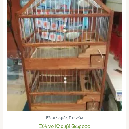
Εξοπλισμός Πτηνών
Ξύλινο Κλουβί διώροφο