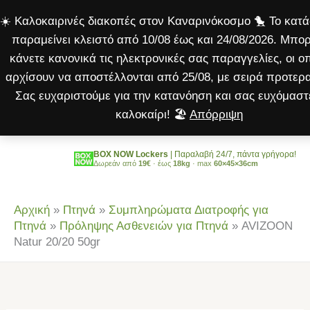
20/20
Μετάβαση
☀️ Καλοκαιρινές διακοπές στον Καναρινόκοσμο 🐤 Το κατ
50gr
στο
παραμείνει κλειστό από 10/08 έως και 24/08/2026. Μπορ
ποσότητα
περιεχόμενο
κάνετε κανονικά τις ηλεκτρονικές σας παραγγελίες, οι ο
αρχίσουν να αποστέλλονται από 25/08, με σειρά προτερα
Σας ευχαριστούμε για την κατανόηση και σας ευχόμαστ
καλοκαίρι! 🏖️
Απόρριψη
BOX NOW Lockers
| Παραλαβή 24/7, πάντα γρήγορα!
Δωρεάν από
19€
· έως
18kg
· max
60×45×36cm
Αρχική
»
Πτηνά
»
Συμπληρώματα Διατροφής για
Πτηνά
»
Πρόληψης Ασθενειών για Πτηνά
»
AVIZOON
Natur 20/20 50gr