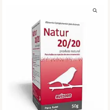
AVIZOON
Natur
20/20
50gr
ποσότητα