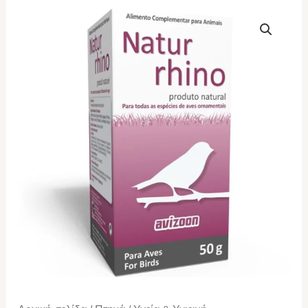
AVIZOON
Natur
Rhino
50gr
ποσότητα