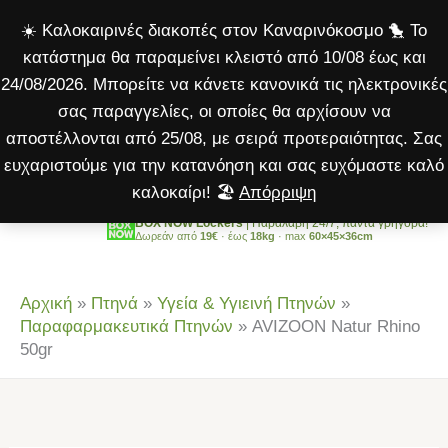
Rhino
Μετάβαση
☀️ Καλοκαιρινές διακοπές στον Καναρινόκοσμο 🐤 Το
50gr
στο
κατάστημα θα παραμείνει κλειστό από 10/08 έως και
ποσότητα
περιεχόμενο
24/08/2026. Μπορείτε να κάνετε κανονικά τις ηλεκτρονικές
σας παραγγελίες, οι οποίες θα αρχίσουν να
αποστέλλονται από 25/08, με σειρά προτεραιότητας. Σας
ευχαριστούμε για την κατανόηση και σας ευχόμαστε καλό
καλοκαίρι! 🏖️
Απόρριψη
BOX NOW Lockers
| Παραλαβή 24/7, πάντα γρήγορα!
Δωρεάν από
19€
· έως
18kg
· max
60×45×36cm
Αρχική
»
Πτηνά
»
Υγεία & Υγιεινή Πτηνών
»
Παραφαρμακευτικά Πτηνών
»
AVIZOON Natur Rhino
50gr