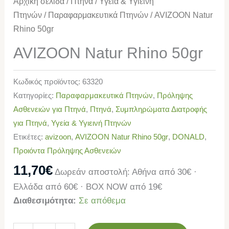
Αρχική σελίδα
/
Πτηνά
/
Υγεία & Υγιεινή
Πτηνών
/
Παραφαρμακευτικά Πτηνών
/ AVIZOON Natur
Rhino 50gr
AVIZOON Natur Rhino 50gr
Κωδικός προϊόντος:
63320
Κατηγορίες:
Παραφαρμακευτικά Πτηνών
,
Πρόληψης
Ασθενειών για Πτηνά
,
Πτηνά
,
Συμπληρώματα Διατροφής
για Πτηνά
,
Υγεία & Υγιεινή Πτηνών
Ετικέτες:
avizoon
,
AVIZOON Natur Rhino 50gr
,
DONALD
,
Προιόντα Πρόληψης Ασθενειών
11,70
€
Δωρεάν αποστολή: Αθήνα από 30€ ·
Ελλάδα από 60€ · BOX NOW από 19€
Διαθεσιμότητα:
Σε απόθεμα