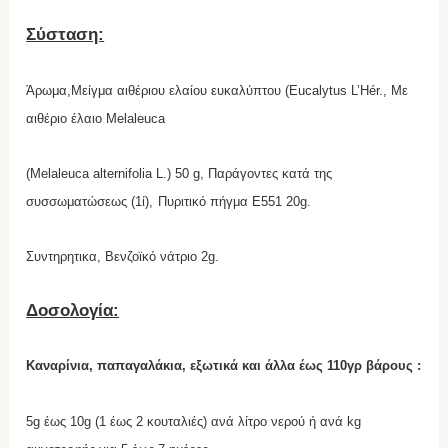
Σύσταση:
Άρωμα,
Μείγμα αιθέριου ελαίου ευκαλύπτου (Eucalytus L’Hér.,
Με
αιθέριο έλαιο Melaleuca
(Melaleuca alternifolia L.) 50 g,
Παράγοντες κατά της
συσσωματώσεως (1ί),
Πυριτικό πήγμα E551 20g.
Συντηρητικα,
Βενζοϊκό νάτριο 2g.
Δοσολογία:
Καναρίνια, παπαγαλάκια, εξωτικά και άλλα έως 110γρ βάρους :
5g έως 10g (1 έως 2 κουταλιές) ανά λίτρο νερού ή ανά kg