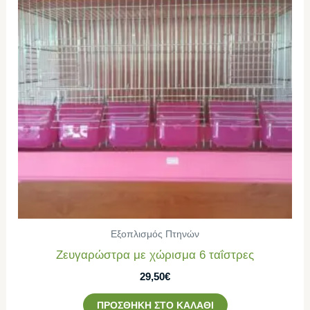
Εξοπλισμός Πτηνών
Ζευγαρώστρα με χώρισμα 6 ταΐστρες
29,50
€
ΠΡΟΣΘΉΚΗ ΣΤΟ ΚΑΛΆΘΙ