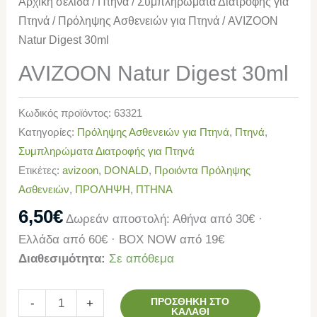
Αρχική σελίδα
/
Πτηνά
/
Συμπληρώματα Διατροφής για
Πτηνά
/
Πρόληψης Ασθενειών για Πτηνά
/ AVIZOON
Natur Digest 30ml
AVIZOON Natur Digest 30ml
Κωδικός προϊόντος:
63321
Κατηγορίες:
Πρόληψης Ασθενειών για Πτηνά
,
Πτηνά
,
Συμπληρώματα Διατροφής για Πτηνά
Ετικέτες:
avizoon
,
DONALD
,
Προιόντα Πρόληψης
Ασθενειών
,
ΠΡΟΛΗΨΗ
,
ΠΤΗΝΑ
6,50
€
Δωρεάν αποστολή: Αθήνα από 30€ ·
Ελλάδα από 60€ · BOX NOW από 19€
Διαθεσιμότητα:
Σε απόθεμα
ΠΡΟΣΘΉΚΗ ΣΤΟ
-
+
ΚΑΛΆΘΙ