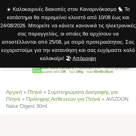
Digest
Μετάβαση
☀️ Καλοκαιρινές διακοπές στον Καναρινόκοσμο 🐤 Το
30ml
στο
κατάστημα θα παραμείνει κλειστό από 10/08 έως και
ποσότητα
περιεχόμενο
24/08/2026. Μπορείτε να κάνετε κανονικά τις ηλεκτρονικές
σας παραγγελίες, οι οποίες θα αρχίσουν να
αποστέλλονται από 25/08, με σειρά προτεραιότητας. Σας
ευχαριστούμε για την κατανόηση και σας ευχόμαστε καλό
καλοκαίρι! 🏖️
Απόρριψη
BOX NOW Lockers
| Παραλαβή 24/7, πάντα γρήγορα!
Δωρεάν από
19€
· έως
18kg
· max
60×45×36cm
Αρχική
»
Πτηνά
»
Συμπληρώματα Διατροφής για
Πτηνά
»
Πρόληψης Ασθενειών για Πτηνά
»
AVIZOON
Natur Digest 30ml