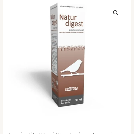
AVIZOON
Natur
Digest
30ml
ποσότητα