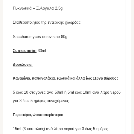
Πυκνωτικά – Ξυλόγαλα 2.5g
Σταθεροποιητές της εντερικής χλωρδας
Saccharomyces cerevisiae 80g
Συσκευασία:
30ml
Δοσολογία:
Καναρίνια, παπαγαλάκια, εξωτικά και άλλα έως 110γρ βάρους :
5 έως 10 σταγόνες άνα 50ml ή 5ml έως 10ml ανά λίτρο νερού
για 3 έως 5 ημέρες συνεχόμενες.
Περιστέρια, Φασσοπερίστερα:
15ml (3 κουταλιές) ανά λίτρο νερού για 3 έως 5 ημέρες