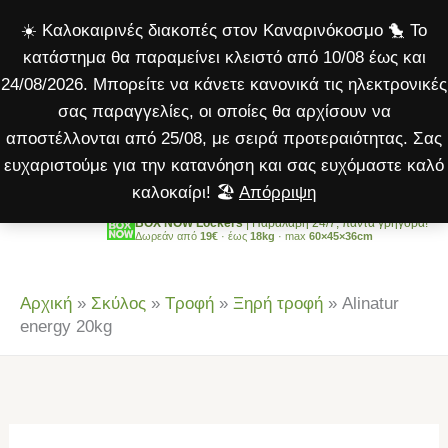
20kg
Μετάβαση
☀️ Καλοκαιρινές διακοπές στον Καναρινόκοσμο 🐤 Το
ποσότητα
στο
κατάστημα θα παραμείνει κλειστό από 10/08 έως και
περιεχόμενο
24/08/2026. Μπορείτε να κάνετε κανονικά τις ηλεκτρονικές
σας παραγγελίες, οι οποίες θα αρχίσουν να
αποστέλλονται από 25/08, με σειρά προτεραιότητας. Σας
ευχαριστούμε για την κατανόηση και σας ευχόμαστε καλό
καλοκαίρι! 🏖️
Απόρριψη
BOX NOW Lockers
| Παραλαβή 24/7, πάντα γρήγορα!
Δωρεάν από
19€
· έως
18kg
· max
60×45×36cm
Αρχική
»
Σκύλος
»
Τροφή
»
Ξηρή τροφή
»
Alinatur
energy 20kg
Alinatur