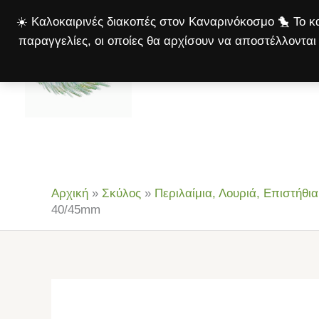
Μετάβαση
☀️ Καλοκαιρινές διακοπές στον Καναρινόκοσμο 🐤 Το κα
στο
παραγγελίες, οι οποίες θα αρχίσουν να αποστέλλονται 
περιεχόμενο
Αρχική
Πτηνά
Σκ
Αρχική
»
Σκύλος
»
Περιλαίμια, Λουριά, Επιστήθια
40/45mm