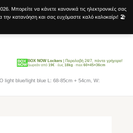
CLASSIC
026. Μπορείτε να κάνετε κανονικά τις ηλεκτρονικές σας
PRENO
α την κατανόηση και σας ευχόμαστε καλό καλοκαίρι! 🏖️
light
Αναζήτηση
blue/light
blue
L:
68-
85cm
BOX NOW Lockers
| Παραλαβή 24/7, πάντα γρήγορα!
Δωρεάν από
19€
· έως
18kg
· max
60×45×36cm
+
54cm,
ht blue/light blue L: 68-85cm + 54cm, W:
W:
40/45mm
ποσότητα