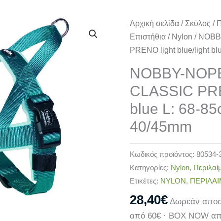
NOBBY-
Αρχική σελίδα
/
Σκύλος
/
Π
ΝΟΡΒΗΓΙΚΟ
Επιστήθια
/
Nylon
/ NOBB
Επιστήθιο
PRENO light blue/light b
CLASSIC
NOBBY-ΝΟΡΒ
PRENO
CLASSIC PREN
light
blue/light
blue L: 68-8
blue
40/45mm
L:
68-
Κωδικός προϊόντος:
80534-
85cm
Κατηγορίες:
Nylon
,
Περιλαίμ
+
Ετικέτες:
NYLON
,
ΠΕΡΙΛΑΙ
54cm,
W:
28,40
€
Δωρεάν αποσ
40/45mm
από 60€ · BOX NOW απ