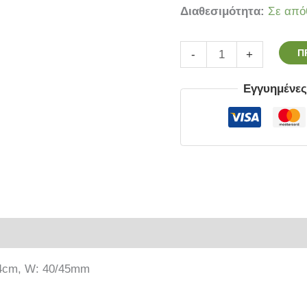
ποσότητα
Διαθεσιμότητα:
Σε από
Π
-
+
Εγγυημένε
ρίες
+ 54cm, W: 40/45mm