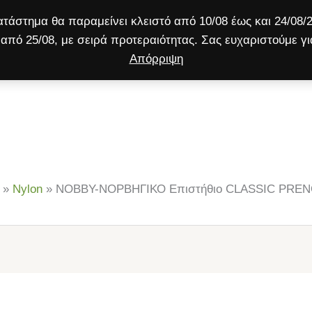
τάστημα θα παραμείνει κλειστό από 10/08 έως και 24/08/2
από 25/08, με σειρά προτεραιότητας. Σας ευχαριστούμε γι
Απόρριψη
ύλος
Γάτα
Μικρό ζώο
Προσφορές!
»
Nylon
»
NOBBY-ΝΟΡΒΗΓΙΚΟ Επιστήθιο CLASSIC PRENO lig