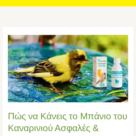
Πώς
να
Κάνεις
το
Μπάνιο
του
Καναρινιού
Ασφαλές
&
Θεραπευτικό
Πώς να Κάνεις το Μπάνιο του
–
Καναρινιού Ασφαλές &
Latac