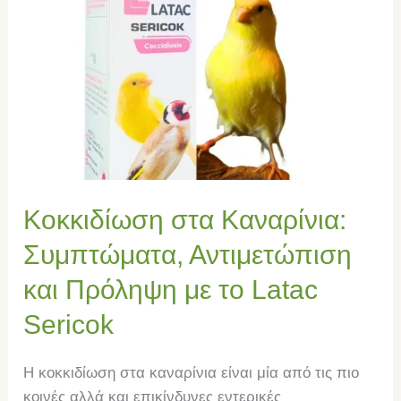
στα
Καναρίνια:
Συμπτώματα,
Αντιμετώπιση
και
Πρόληψη
με
το
Latac
Κοκκιδίωση στα Καναρίνια:
Sericok
Συμπτώματα, Αντιμετώπιση
και Πρόληψη με το Latac
Sericok
Η κοκκιδίωση στα καναρίνια είναι μία από τις πιο
κοινές αλλά και επικίνδυνες εντερικές