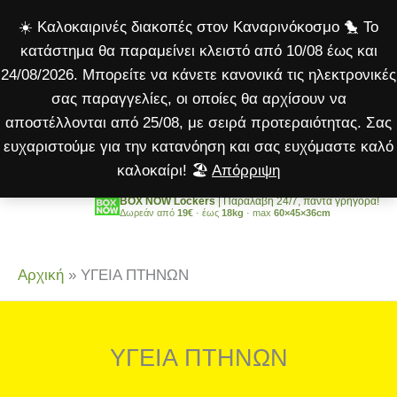
Μετάβαση
☀️ Καλοκαιρινές διακοπές στον Καναρινόκοσμο 🐤 Το
στο
κατάστημα θα παραμείνει κλειστό από 10/08 έως και
περιεχόμενο
24/08/2026. Μπορείτε να κάνετε κανονικά τις ηλεκτρονικές
σας παραγγελίες, οι οποίες θα αρχίσουν να
αποστέλλονται από 25/08, με σειρά προτεραιότητας. Σας
ευχαριστούμε για την κατανόηση και σας ευχόμαστε καλό
καλοκαίρι! 🏖️
Απόρριψη
BOX NOW Lockers
| Παραλαβή 24/7, πάντα γρήγορα!
Δωρεάν από
19€
· έως
18kg
· max
60×45×36cm
Αρχική
»
ΥΓΕΙΑ ΠΤΗΝΩΝ
ΥΓΕΙΑ ΠΤΗΝΩΝ