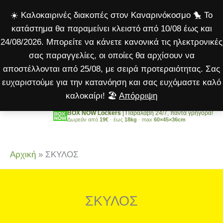
Μετάβαση
☀️ Καλοκαιρινές διακοπές στον Καναρινόκοσμο 🐤 Το
στο
κατάστημα θα παραμείνει κλειστό από 10/08 έως και
περιεχόμενο
24/08/2026. Μπορείτε να κάνετε κανονικά τις ηλεκτρονικές
σας παραγγελίες, οι οποίες θα αρχίσουν να
αποστέλλονται από 25/08, με σειρά προτεραιότητας. Σας
ευχαριστούμε για την κατανόηση και σας ευχόμαστε καλό
καλοκαίρι! 🏖️
Απόρριψη
BOX NOW Lockers
| Παραλαβή 24/7, πάντα γρήγορα!
Δωρεάν από
19€
· έως
18kg
· max
60×45×36cm
Αρχική
»
ΣΚΥΛΟΣ
ΣΚΥΛΟΣ