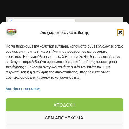
Διαχείριση Συγκατάθεσης
Για να παρέχουμε την καλύτερη εμπειρία, χρησιμοποιούμε τεχνολογίες όπως
cookies για την αποθήκευση ή/και την πρόσβαση σε πληροφορίες
συσκευών. Η συγκατάθεση για τις εν λόγω τεχνολογίες θα μας επιτρέψει να
επεξεργαστούμε δεδομένα προσωπικού χαρακτήρα, όπως συμπεριφορά
περιήγησης ή μοναδικά αναγνωριστικά σε αυτόν τον ιστότοπο. Η μη
συγκατάθεση ή η ανάκληση της συγκατάθεσης, μπορεί να επηρεάσει
αρνητικά ορισμένες λειτουργίες και δυνατότητες.
Διαχείριση υπηρεσιών
ΑΠΟΔΟΧΉ
ΔΕΝ ΑΠΟΔΈΧΟΜΑΙ
Copyright © 2026 | Kanarinokosmos.gr | Development
by
FROND Media®