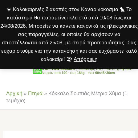
Μέτριο
Μετάβαση
☀️ Καλοκαιρινές διακοπές στον Καναρινόκοσμο 🐤 Το
Χύμα
στο
κατάστημα θα παραμείνει κλειστό από 10/08 έως και
(1
περιεχόμενο
24/08/2026. Μπορείτε να κάνετε κανονικά τις ηλεκτρονικές
τεμάχιο)
σας παραγγελίες, οι οποίες θα αρχίσουν να
ποσότητα
αποστέλλονται από 25/08, με σειρά προτεραιότητας. Σας
ευχαριστούμε για την κατανόηση και σας ευχόμαστε καλό
καλοκαίρι! 🏖️
Απόρριψη
BOX NOW Lockers
| Παραλαβή 24/7, πάντα γρήγορα!
Δωρεάν από
19€
· έως
18kg
· max
60×45×36cm
Αρχική
»
Πτηνά
»
Κόκκαλο Σουπιάς Μέτριο Χύμα (1
τεμάχιο)
Κόκκαλο