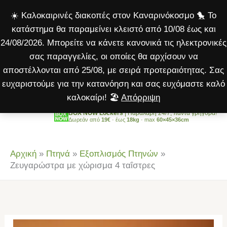
χώρισμα
Μετάβαση
☀️ Καλοκαιρινές διακοπές στον Καναρινόκοσμο 🐤 Το
4
στο
κατάστημα θα παραμείνει κλειστό από 10/08 έως και
ταΐστρες
περιεχόμενο
24/08/2026. Μπορείτε να κάνετε κανονικά τις ηλεκτρονικές
ποσότητα
σας παραγγελίες, οι οποίες θα αρχίσουν να
αποστέλλονται από 25/08, με σειρά προτεραιότητας. Σας
ευχαριστούμε για την κατανόηση και σας ευχόμαστε καλό
καλοκαίρι! 🏖️
Απόρριψη
BOX NOW Lockers
| Παραλαβή 24/7, πάντα γρήγορα!
Δωρεάν από
19€
· έως
18kg
· max
60×45×36cm
Αρχική
»
Πτηνά
»
Εξοπλισμός Πτηνών
»
Ζευγαρώστρα με χώρισμα 4 ταΐστρες
Ζευγαρώστρα