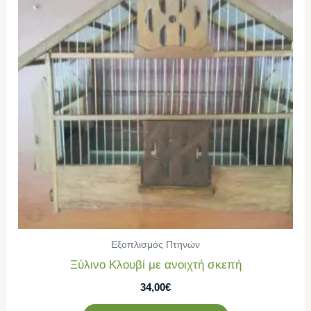
Εξοπλισμός Πτηνών
Ξύλινο Κλουβί με ανοιχτή σκεπή
34,00
€