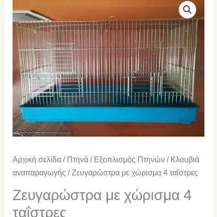
με
χώρισμα
4
ταΐστρες
ποσότητα
Αρχική σελίδα
/
Πτηνά
/
Εξοπλισμός Πτηνών
/
Κλουβιά
αναπαραγωγής
/ Ζευγαρώστρα με χώρισμα 4 ταΐστρες
Ζευγαρώστρα με χώρισμα 4
ταΐστρες