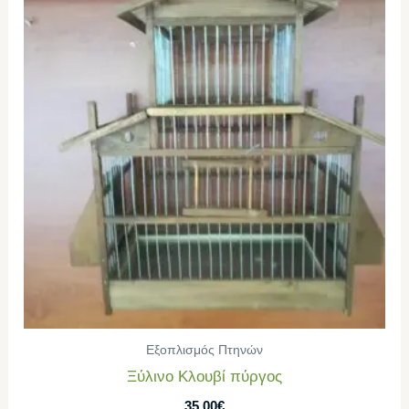
Εξοπλισμός Πτηνών
Ξύλινο Κλουβί πύργος
35,00
€