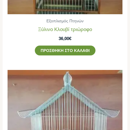
Εξοπλισμός Πτηνών
Ξύλινο Κλουβί τριώροφο
36,00
€
ΠΡΟΣΘΉΚΗ ΣΤΟ ΚΑΛΆΘΙ