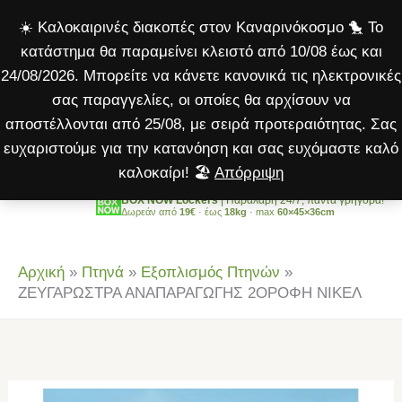
2ΟΡΟΦΗ
Μετάβαση
☀️ Καλοκαιρινές διακοπές στον Καναρινόκοσμο 🐤 Το
ΝΙΚΕΛ
στο
κατάστημα θα παραμείνει κλειστό από 10/08 έως και
ποσότητα
περιεχόμενο
24/08/2026. Μπορείτε να κάνετε κανονικά τις ηλεκτρονικές
σας παραγγελίες, οι οποίες θα αρχίσουν να
αποστέλλονται από 25/08, με σειρά προτεραιότητας. Σας
ευχαριστούμε για την κατανόηση και σας ευχόμαστε καλό
καλοκαίρι! 🏖️
Απόρριψη
BOX NOW Lockers
| Παραλαβή 24/7, πάντα γρήγορα!
Δωρεάν από
19€
· έως
18kg
· max
60×45×36cm
Αρχική
»
Πτηνά
»
Εξοπλισμός Πτηνών
»
ΖΕΥΓΑΡΩΣΤΡΑ ΑΝΑΠΑΡΑΓΩΓΗΣ 2ΟΡΟΦΗ ΝΙΚΕΛ
ΖΕΥΓΑΡΩΣΤΡΑ