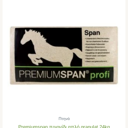
Πτηνά
Premiumspan πριονίδι απλό granulat 24kg