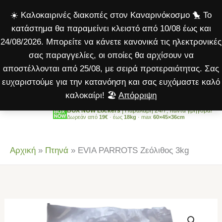
Ζεόλιθος
Μετάβαση
☀️ Καλοκαιρινές διακοπές στον Καναρινόκοσμο 🐤 Το
3kg
στο
κατάστημα θα παραμείνει κλειστό από 10/08 έως και
ποσότητα
περιεχόμενο
24/08/2026. Μπορείτε να κάνετε κανονικά τις ηλεκτρονικές
σας παραγγελίες, οι οποίες θα αρχίσουν να
αποστέλλονται από 25/08, με σειρά προτεραιότητας. Σας
ευχαριστούμε για την κατανόηση και σας ευχόμαστε καλό
καλοκαίρι! 🏖️
Απόρριψη
BOX NOW Lockers
| Παραλαβή 24/7, πάντα γρήγορα!
Δωρεάν από
19€
· έως
18kg
· max
60×45×36cm
Αρχική
»
Πτηνά
»
EVIA PARROTS Ζεόλιθος 3kg
EVIA