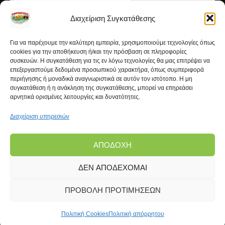
Διαχείριση Συγκατάθεσης
Για να παρέχουμε την καλύτερη εμπειρία, χρησιμοποιούμε τεχνολογίες όπως
cookies για την αποθήκευση ή/και την πρόσβαση σε πληροφορίες
συσκευών. Η συγκατάθεση για τις εν λόγω τεχνολογίες θα μας επιτρέψει να
επεξεργαστούμε δεδομένα προσωπικού χαρακτήρα, όπως συμπεριφορά
περιήγησης ή μοναδικά αναγνωριστικά σε αυτόν τον ιστότοπο. Η μη
συγκατάθεση ή η ανάκληση της συγκατάθεσης, μπορεί να επηρεάσει
αρνητικά ορισμένες λειτουργίες και δυνατότητες.
Διαχείριση υπηρεσιών
ΑΠΟΔΟΧΉ
ΔΕΝ ΑΠΟΔΈΧΟΜΑΙ
Copyright © 2026 | Kanarinokosmos.gr | Development
by
FROND Media®
ΠΡΟΒΟΛΉ ΠΡΟΤΙΜΉΣΕΩΝ
Πολιτική Cookies
Πολιτική απόρρητου