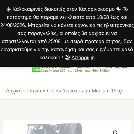
Medium
Μετάβαση
☀️ Καλοκαιρινές διακοπές στον Καναρινόκοσμο 🐤 Το
15kg
στο
κατάστημα θα παραμείνει κλειστό από 10/08 έως και
ποσότητα
περιεχόμενο
24/08/2026. Μπορείτε να κάνετε κανονικά τις ηλεκτρονικές
σας παραγγελίες, οι οποίες θα αρχίσουν να
αποστέλλονται από 25/08, με σειρά προτεραιότητας. Σας
ευχαριστούμε για την κατανόηση και σας ευχόμαστε καλό
καλοκαίρι! 🏖️
Απόρριψη
BOX NOW Lockers
| Παραλαβή 24/7, πάντα γρήγορα!
Δωρεάν από
19€
· έως
18kg
· max
60×45×36cm
Αρχική
»
Πτηνά
»
Chipsi Υπόστρωμα Medium 15kg
Chipsi