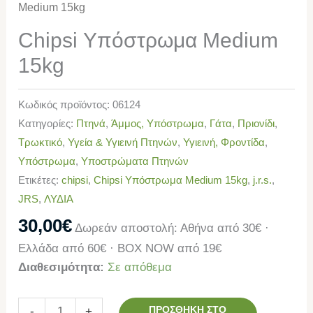
Medium 15kg
Chipsi Υπόστρωμα Medium
15kg
Κωδικός προϊόντος:
06124
Κατηγορίες:
Πτηνά
,
Άμμος, Υπόστρωμα
,
Γάτα
,
Πριονίδι
,
Τρωκτικό
,
Υγεία & Υγιεινή Πτηνών
,
Υγιεινή, Φροντίδα
,
Υπόστρωμα
,
Υποστρώματα Πτηνών
Ετικέτες:
chipsi
,
Chipsi Υπόστρωμα Medium 15kg
,
j.r.s.
,
JRS
,
ΛΥΔΙΑ
30,00
€
Δωρεάν αποστολή: Αθήνα από 30€ ·
Ελλάδα από 60€ · BOX NOW από 19€
Διαθεσιμότητα:
Σε απόθεμα
ΠΡΟΣΘΉΚΗ ΣΤΟ
-
+