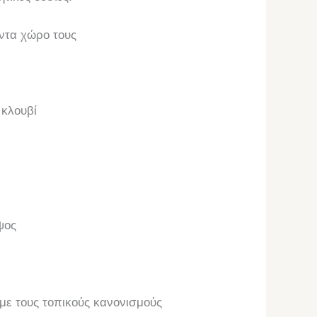
οντα χώρο τους
 κλουβί
ψος
ε τους τοπικούς κανονισμούς