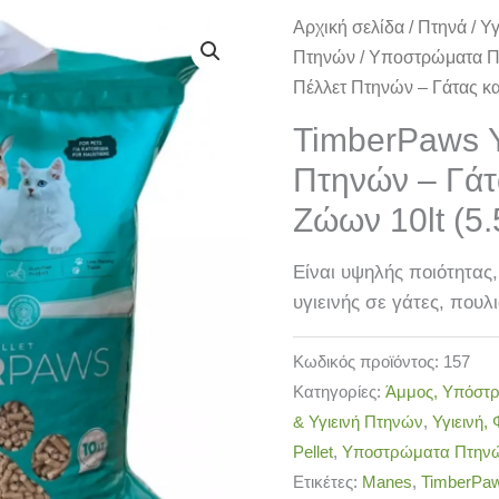
TimberPaws
Αρχική σελίδα
/
Πτηνά
/
Υγ
Υπόστρωμα
Πτηνών
/
Υποστρώματα Π
Πέλλετ
Πέλλετ Πτηνών – Γάτας κα
Πτηνών
TimberPaws 
-
Πτηνών – Γάτ
Γάτας
και
Ζώων 10lt (5.
Μικρών
Ζώων
Είναι υψηλής ποιότητας
10lt
υγιεινής σε γάτες, πουλ
(5.5kg)
ποσότητα
Κωδικός προϊόντος:
157
Κατηγορίες:
Άμμος, Υπόστ
& Υγιεινή Πτηνών
,
Υγιεινή,
Pellet
,
Υποστρώματα Πτην
Ετικέτες:
Manes
,
TimberPa