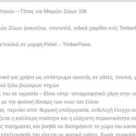
ηνών – Γάτας και Μικρών Ζώων 10lt
ν Ζώων (κουνέλια, τσιντσιλά, ινδικά χοιρίδια κτλ) TimberP
α/πουλιά σε μορφή Pellet – TimberPaws.
ανικό για χρήση ως υπόστρωμα υγιεινής σε γάτες, πουλιά,
ικό ξύλο βιώσιμων πηγών
ς του σε υγρασία – Είναι υπερ -απορροφητικό χάρη στην υ
ς με την φυσική δύναμη των ινών του ξύλου
ι, περνάει από: θερμική επεξεργασία, ενδελεχή έλεγχο κ
εται η καλύτερη ποιότητα και η ελάχιστη περιεκτικότητα σ
τις πατημασιές και βοηθά να διατηρήσετε το χώρο του κατο
Η επεξεργασία του γίνεται με φυσικό τρόπο. Χωρίς συγκολλη