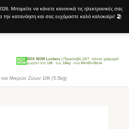
Πτηνών
026. Μπορείτε να κάνετε κανονικά τις ηλεκτρονικές σας
-
α την κατανόηση και σας ευχόμαστε καλό καλοκαίρι! 🏖️
Γάτας
Αναζήτηση
και
Μικρών
Ζώων
10lt
BOX NOW Lockers
| Παραλαβή 24/7, πάντα γρήγορα!
(5.5kg)
Δωρεάν από
19€
· έως
18kg
· max
60×45×36cm
ποσότητα
και Μικρών Ζώων 10lt (5.5kg)