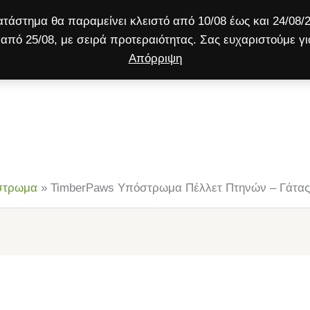
τάστημα θα παραμείνει κλειστό από 10/08 έως και 24/08/2
από 25/08, με σειρά προτεραιότητας. Σας ευχαριστούμε γι
Απόρριψη
ύλος
Γάτα
Μικρό ζώο
Προσφορές!
στρωμα
»
TimberPaws Υπόστρωμα Πέλλετ Πτηνών – Γάτας 