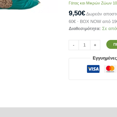
Γάτας και Μικρών Ζώων 10l
9,50
€
Δωρεάν αποστο
60€ · BOX NOW από 19
Διαθεσιμότητα:
Σε από
Π
-
+
Εγγυημένε
ρίες