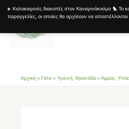
Μετάβαση
☀️ Καλοκαιρινές διακοπές στον Καναρινόκοσμο 🐤 Το κα
στο
παραγγελίες, οι οποίες θα αρχίσουν να αποστέλλονται 
περιεχόμενο
Αρχική
Πτηνά
Σκ
Αρχική
»
Γάτα
»
Υγιεινή, Φροντίδα
»
Άμμος, Υπό