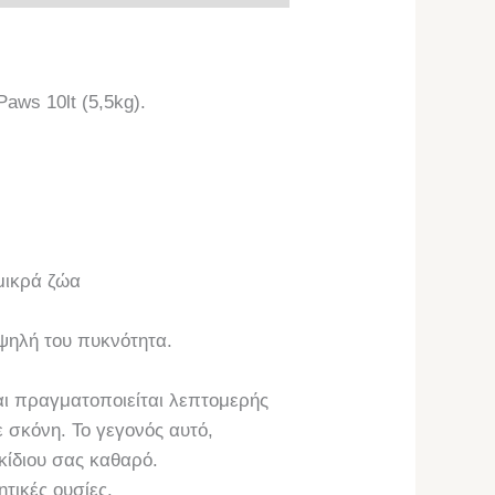
aws 10lt (5,5kg).
 μικρά ζώα
ψηλή του πυκνότητα.
αι πραγματοποιείται λεπτομερής
ε σκόνη. Το γεγονός αυτό,
ικίδιου σας καθαρό.
τικές ουσίες.