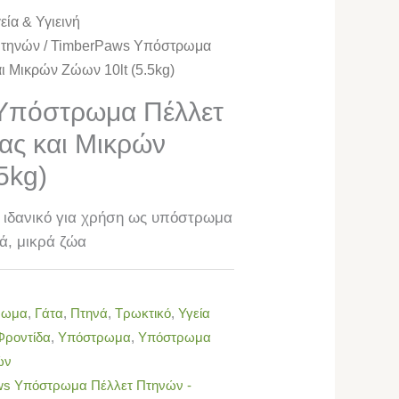
εία & Υγιεινή
τηνών
/ TimberPaws Υπόστρωμα
ι Μικρών Ζώων 10lt (5.5kg)
Υπόστρωμα Πέλλετ
ας και Μικρών
5kg)
, ιδανικό για χρήση ως υπόστρωμα
ιά, μικρά ζώα
ρωμα
,
Γάτα
,
Πτηνά
,
Τρωκτικό
,
Υγεία
 Φροντίδα
,
Υπόστρωμα
,
Υπόστρωμα
ών
ws Υπόστρωμα Πέλλετ Πτηνών -