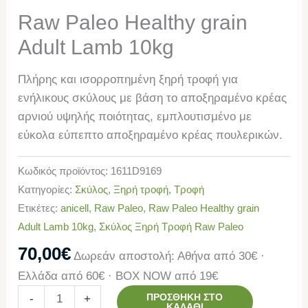
Raw Paleo Healthy grain
Adult Lamb 10kg
Πλήρης και ισορροπημένη ξηρή τροφή για
ενήλικους σκύλους με βάση το αποξηραμένο κρέας
αρνιού υψηλής ποιότητας, εμπλουτισμένο με
εύκολα εύπεπτο αποξηραμένο κρέας πουλερικών.
Κωδικός προϊόντος:
1611D9169
Κατηγορίες:
Σκύλος
,
Ξηρή τροφή
,
Τροφή
Ετικέτες:
anicell
,
Raw Paleo
,
Raw Paleo Healthy grain
Adult Lamb 10kg
,
Σκύλος Ξηρή Τροφή Raw Paleo
70,00
€
Δωρεάν αποστολή: Αθήνα από 30€ ·
Ελλάδα από 60€ · BOX NOW από 19€
ΠΡΟΣΘΉΚΗ ΣΤΟ
-
+
ΚΑΛΆΘΙ