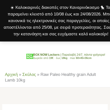
Healthy
Μετάβαση
☀️ Καλοκαιρινές διακοπές στον Καναρινόκοσμο 🐤 Τ
grain
στο
παραμείνει κλειστό από 10/08 έως και 24/08/2026. Μπ
Adult
περιεχόμενο
κανονικά τις ηλεκτρονικές σας παραγγελίες, οι οποίε
Lamb
αποστέλλονται από 25/08, με σειρά προτεραιότητας. Σα
10kg
την κατανόηση και σας ευχόμαστε καλό καλοκαίρι! 
ποσότητα
BOX NOW Lockers
| Παραλαβή 24/7, πάντα γρήγορα!
Δωρεάν από
19€
· έως
18kg
· max
60×45×36cm
Αρχική
»
Σκύλος
»
Raw Paleo Healthy grain Adult
Lamb 10kg
Raw