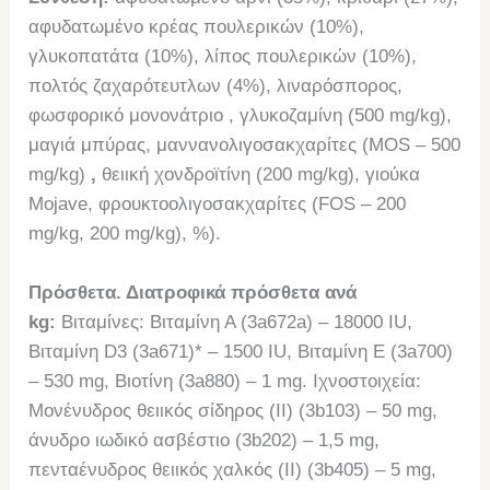
αφυδατωμένο κρέας πουλερικών (10%),
γλυκοπατάτα (10%), λίπος πουλερικών (10%),
πολτός ζαχαρότευτλων (4%), λιναρόσπορος,
φωσφορικό μονονάτριο , γλυκοζαμίνη (500 mg/kg),
μαγιά μπύρας, μαννανολιγοσακχαρίτες (MOS – 500
mg/kg)
,
θειική χονδροϊτίνη (200 mg/kg), γιούκα
Mojave, φρουκτοολιγοσακχαρίτες (FOS – 200
mg/kg, 200 mg/kg), %).
Πρόσθετα. Διατροφικά πρόσθετα ανά
kg:
Βιταμίνες: Βιταμίνη Α (3a672a) – 18000 IU,
Βιταμίνη D3 (3a671)* – 1500 IU, Βιταμίνη Ε (3a700)
– 530 mg, Βιοτίνη (3a880) – 1 mg. Ιχνοστοιχεία:
Μονένυδρος θειικός σίδηρος (II) (3b103) – 50 mg,
άνυδρο ιωδικό ασβέστιο (3b202) – 1,5 mg,
πενταένυδρος θειικός χαλκός (II) (3b405) – 5 mg,