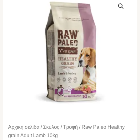
Paleo
Healthy
grain
Adult
Lamb
10kg
ποσότητα
Αρχική σελίδα
/
Σκύλος
/
Τροφή
/ Raw Paleo Healthy
grain Adult Lamb 10kg