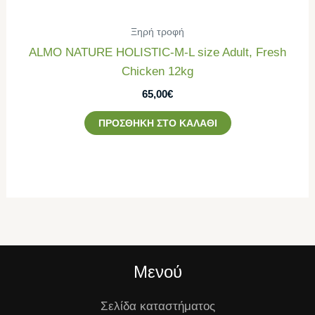
Ξηρή τροφή
ALMO NATURE HOLISTIC-M-L size Adult, Fresh
Chicken 12kg
65,00
€
ΠΡΟΣΘΉΚΗ ΣΤΟ ΚΑΛΆΘΙ
Μενού
Σελίδα καταστήματος