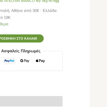
NETA-ELISIR BIANCO dry 5kg no egg
τολή: Αθήνα από 30€ · Ελλάδα
ό 19€
θεμα
ΡΟΣΘΉΚΗ ΣΤΟ ΚΑΛΆΘΙ
ς Ασφαλείς Πληρωμές