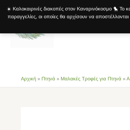
Μετάβαση
☀️ Καλοκαιρινές διακοπές στον Καναρινόκοσμο 🐤 Το κα
στο
παραγγελίες, οι οποίες θα αρχίσουν να αποστέλλονται 
περιεχόμενο
Αρχική
Πτηνά
Σκ
Αρχική
»
Πτηνά
»
Μαλακές Τροφές για Πτηνά
»
Α