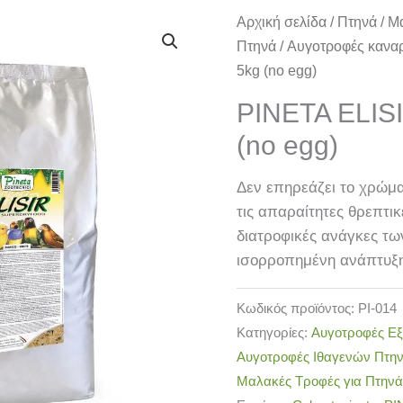
PINETA
Αρχική σελίδα
/
Πτηνά
/
Μα
ELISIR
Πτηνά
/
Αυγοτροφές κανα
BIANCO
5kg (no egg)
dry
PINETA ELIS
5kg
(no egg)
(no
egg)
Δεν επηρεάζει το χρώμα
ποσότητα
τις απαραίτητες θρεπτικ
διατροφικές ανάγκες τω
ισορροπημένη ανάπτυξ
Κωδικός προϊόντος:
PI-014
Κατηγορίες:
Αυγοτροφές Ε
Αυγοτροφές Ιθαγενών Πτη
Μαλακές Τροφές για Πτηνά