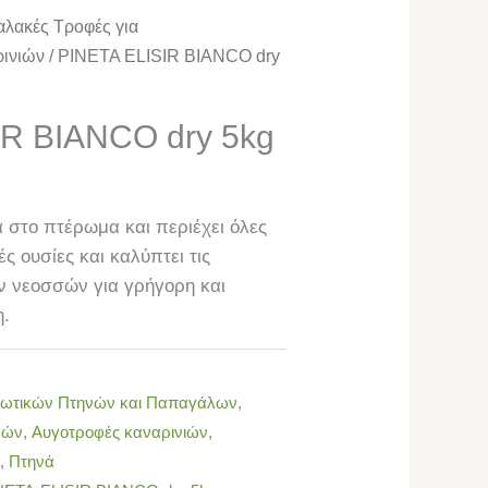
λακές Τροφές για
ρινιών
/ PINETA ELISIR BIANCO dry
IR BIANCO dry 5kg
 στο πτέρωμα και περιέχει όλες
ές ουσίες και καλύπτει τις
ν νεοσσών για γρήγορη και
η.
ξωτικών Πτηνών και Παπαγάλων
,
νών
,
Αυγοτροφές καναρινιών
,
,
Πτηνά