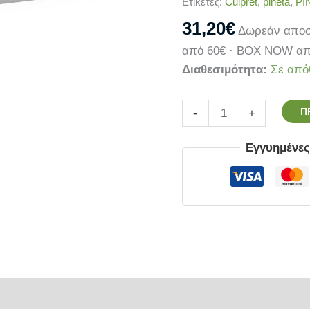
Ετικέτες:
Culpret
,
pineta
,
PI
31,20
€
Δωρεάν αποσ
από 60€ · BOX NOW απ
Διαθεσιμότητα:
Σε από
Π
-
+
Εγγυημένε
ρίες