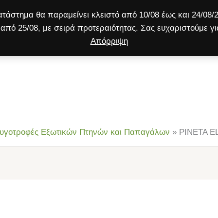
τάστημα θα παραμείνει κλειστό από 10/08 έως και 24/08/2
από 25/08, με σειρά προτεραιότητας. Σας ευχαριστούμε γι
Απόρριψη
ύλος
Γάτα
Μικρό ζώο
Προσφορές!
υγοτροφές Εξωτικών Πτηνών και Παπαγάλων
»
PINETA EL