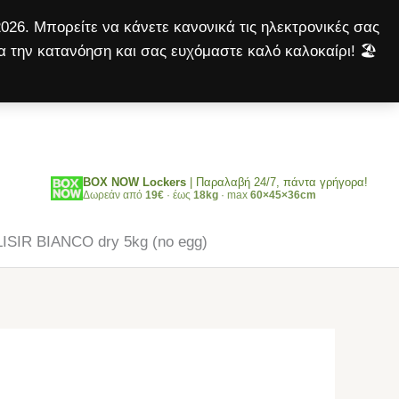
dry
026. Μπορείτε να κάνετε κανονικά τις ηλεκτρονικές σας
5kg
α την κατανόηση και σας ευχόμαστε καλό καλοκαίρι! 🏖️
(no
Αναζήτηση
egg)
ποσότητα
BOX NOW Lockers
| Παραλαβή 24/7, πάντα γρήγορα!
Δωρεάν από
19€
· έως
18kg
· max
60×45×36cm
ISIR BIANCO dry 5kg (no egg)