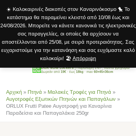
Patee
Μετάβαση
☀️ Καλοκαιρινές διακοπές στον Καναρινόκοσμο 🐤 Το
Αυγοτροφή
στο
κατάστημα θα παραμείνει κλειστό από 10/08 έως και
για
περιεχόμενο
24/08/2026. Μπορείτε να κάνετε κανονικά τις ηλεκτρονικές
Καναρίνια
σας παραγγελίες, οι οποίες θα αρχίσουν να
Παραδείσια
αποστέλλονται από 25/08, με σειρά προτεραιότητας. Σας
και
ευχαριστούμε για την κατανόηση και σας ευχόμαστε καλό
Παπαγαλάκια
καλοκαίρι! 🏖️
Απόρριψη
250gr
ποσότητα
BOX NOW Lockers
| Παραλαβή 24/7, πάντα γρήγορα!
Δωρεάν από
19€
· έως
18kg
· max
60×45×36cm
Αρχική
»
Πτηνά
»
Μαλακές Τροφές για Πτηνά
»
Αυγοτροφές Εξωτικών Πτηνών και Παπαγάλων
»
ORLUX Frutti Patee Αυγοτροφή για Καναρίνια
Παραδείσια και Παπαγαλάκια 250gr