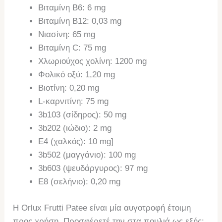
Βιταμίνη B6: 6 mg
Βιταμίνη B12: 0,03 mg
Νιασίνη: 65 mg
Βιταμίνη C: 75 mg
Χλωριούχος χολίνη: 1200 mg
Φολικό οξύ: 1,20 mg
Βιοτίνη: 0,20 mg
L-καρνιτίνη: 75 mg
3b103 (σίδηρος): 50 mg
3b202 (ιώδιο): 2 mg
E4 (χαλκός): 10 mg]
3b502 (μαγγάνιο): 100 mg
3b603 (ψευδάργυρος): 97 mg
E8 (σελήνιο): 0,20 mg
Η Orlux Frutti Patee είναι μία αυγοτροφή έτοιμη
προς χρήση. Προσφέρετέ την στα πουλιά ως εξής: