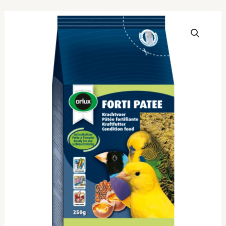
ORLUX
Frutti
Patee
Αυγοτροφή
για
Καναρίνια
Παραδείσια
και
Παπαγαλάκια
250gr
ποσότητα