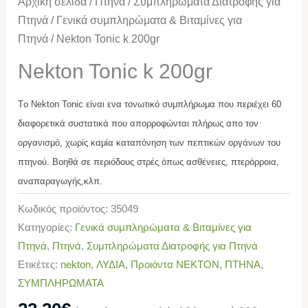
Αρχική σελίδα
/
Πτηνά
/
Συμπληρώματα Διατροφής για
Πτηνά
/
Γενικά συμπληρώματα & Βιταμίνες για
Πτηνά
/ Nekton Tonic k 200gr
Nekton Tonic k 200gr
Τo
Ν
ekton Tonic
είναι ενα τονωτικό συμπλήρωμα που περιέχει 60
διαφορετικά συστατικά που απορροφώνται πλήρως απο τον
οργανισμό, χωρίς καμία καταπόνηση των πεπτικών οργάνων του
πτηνού.
Βοηθά σε περιόδους στρές όπως ασθένειες, πτερόρροια,
αναπαραγωγής,κλπ.
Κωδικός προϊόντος:
35049
Κατηγορίες:
Γενικά συμπληρώματα & Βιταμίνες για
Πτηνά
,
Πτηνά
,
Συμπληρώματα Διατροφής για Πτηνά
Ετικέτες:
nekton
,
ΛΥΔΙΑ
,
Προιόντα NEKTON
,
ΠΤΗΝΑ
,
ΣΥΜΠΛΗΡΩΜΑΤΑ