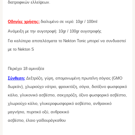
διατροφικών ελλείψεων.
Οδηγίες χρήσης:
διαλυμένο σε νερό: 10
gr / 100ml
Ανάμειξη με την αυγοτροφή: 10
gr / 100gr
αυγοτροφής
Για καλύτερα αποτελέσματα το
Nekton Τοnic μπορεί
να συνδυαστεί
με το
Nekton S
Περιέχει 18 αμινοξέα
Σ
ύνθεση:
Δεξτρόζη, γύρη, απομονωμένη πρωτεΐνη σόγιας (GMO
δωρεάν), χλωριούχο νάτριο, φρουκτόζη, σόγια, δισόξινο φωσφορικό
κάλιο, γλυκονικό ασβέστιο, σακχαρόζη, όξινο φωσφορικό ασβέστιο,
χλωριούχο κάλιο, γλυκεροφωσφορικό ασβέστιο, ανθρακικό
μαγνήσιο, πυριτικό οξύ, ανθρακικό
ασβέστιο,
έλαιο
γαϊδουράγκαθο
υ