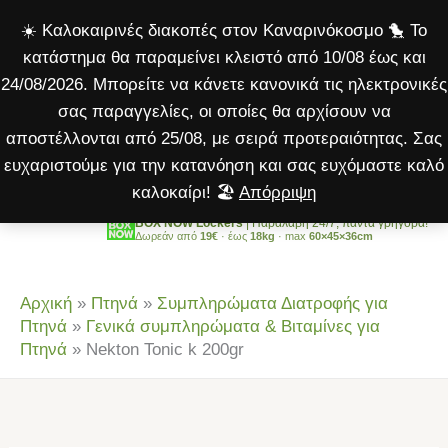
k
Μετάβαση
☀️ Καλοκαιρινές διακοπές στον Καναρινόκοσμο 🐤 Το
200gr
στο
κατάστημα θα παραμείνει κλειστό από 10/08 έως και
ποσότητα
περιεχόμενο
24/08/2026. Μπορείτε να κάνετε κανονικά τις ηλεκτρονικές
σας παραγγελίες, οι οποίες θα αρχίσουν να
αποστέλλονται από 25/08, με σειρά προτεραιότητας. Σας
ευχαριστούμε για την κατανόηση και σας ευχόμαστε καλό
καλοκαίρι! 🏖️
Απόρριψη
BOX NOW Lockers
| Παραλαβή 24/7, πάντα γρήγορα!
Δωρεάν από
19€
· έως
18kg
· max
60×45×36cm
Αρχική
»
Πτηνά
»
Συμπληρώματα Διατροφής για
Πτηνά
»
Γενικά συμπληρώματα & Βιταμίνες για
Πτηνά
»
Nekton Tonic k 200gr