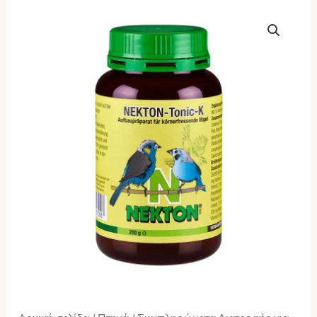
Nekton
Tonic
k
200gr
ποσότητα