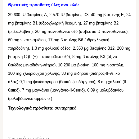
Θρεπτικές πρόσθετες ύλες ανά κιλό:
39.600 IU βιταμίνης Α, 2.570 IU βιταμίνης D3, 40 mg βιταμίνης Ε, 24
mg βιταμίνης Β1 (υδροχλωρική θειαμίνη), 27 mg βιταμίνης Β2
(ριβοφλαβίνη), 20 mg παντοθενικό οξύ (ασβέστιο-D παντοθενικού),
60 mg νικοτιναμιδίου, 17 mg βιταμίνης Β6 (υδροχλωρική
πυριδοξίνη), 1,3 mg φολικού οξέος, 2.350 μg βιταμίνης Β12, 200 mg
βιταμίνη C (L (+) – ασκορβικό οξύ), 8 mg βιταμίνης Κ3 (όξινο
θειώδες μεναδιόνη-νάτριο), 10,230 μα βιοτίνη, 100 mg ινοσιτόλη,
100 mg χλωριούχου χολίνης, 33 mg σιδήρου (σίδηρος-ΙΙ-θειικό
άλας) 0,1 mg ψευδαργύρου (θειικό ψευδάργυρο), 8 mg χαλκού (ΙΙ-
θειικό), 7 mg μαγγάνιο (μαγγάνιο-II-θειικό), 0,09 g μολυβδαινίου
(μολυβδαινικό αμμώνιο )
Τεχνολογικ
ά
πρόσθετ
α
:
συντηρητικ
ά
Σχετικά προϊόντα