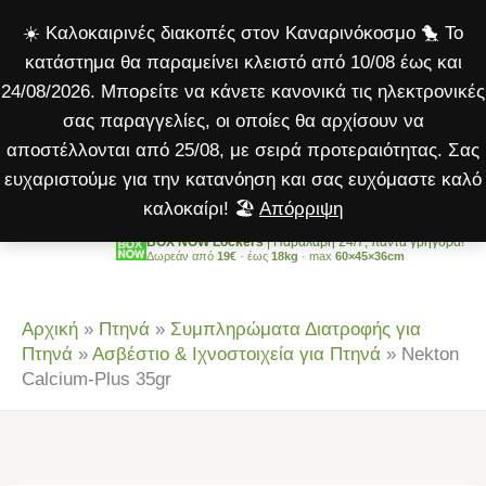
Plus
Μετάβαση
☀️ Καλοκαιρινές διακοπές στον Καναρινόκοσμο 🐤 Το
35gr
στο
κατάστημα θα παραμείνει κλειστό από 10/08 έως και
ποσότητα
περιεχόμενο
24/08/2026. Μπορείτε να κάνετε κανονικά τις ηλεκτρονικές
σας παραγγελίες, οι οποίες θα αρχίσουν να
αποστέλλονται από 25/08, με σειρά προτεραιότητας. Σας
ευχαριστούμε για την κατανόηση και σας ευχόμαστε καλό
καλοκαίρι! 🏖️
Απόρριψη
BOX NOW Lockers
| Παραλαβή 24/7, πάντα γρήγορα!
Δωρεάν από
19€
· έως
18kg
· max
60×45×36cm
Αρχική
»
Πτηνά
»
Συμπληρώματα Διατροφής για
Πτηνά
»
Ασβέστιο & Ιχνοστοιχεία για Πτηνά
»
Nekton
Calcium-Plus 35gr