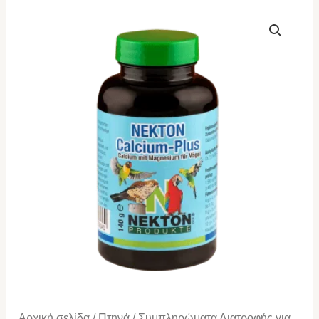
Nekton
Calcium-
Plus
35gr
ποσότητα
Αρχική σελίδα
/
Πτηνά
/
Συμπληρώματα Διατροφής για