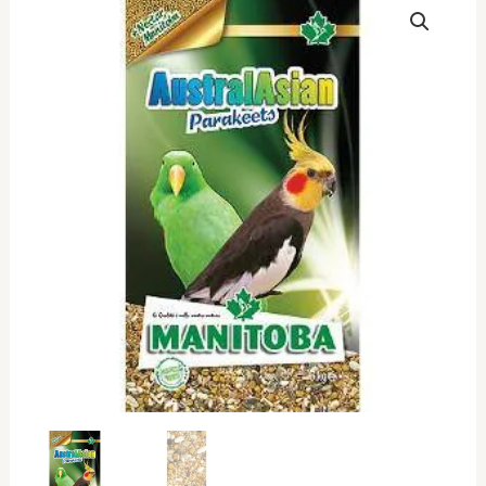
Australasian
Parakeets
1kg
ποσότητα