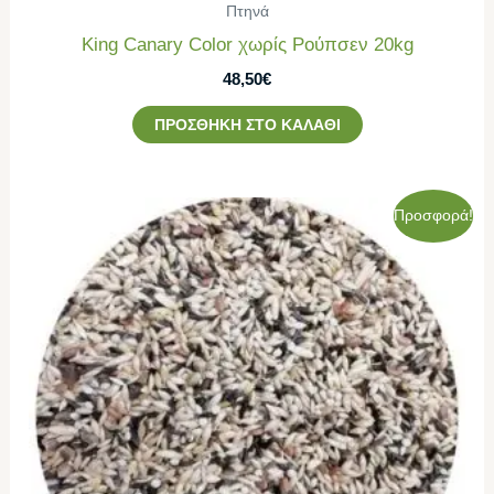
Πτηνά
King Canary Color χωρίς Ρούπσεν 20kg
48,50
€
ΠΡΟΣΘΉΚΗ ΣΤΟ ΚΑΛΆΘΙ
Original
Η
Προσφορά!
price
τρέχουσα
was:
τιμή
56,50€.
είναι:
53,00€.