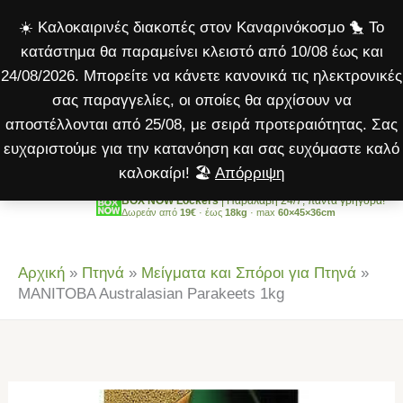
Parakeets
Μετάβαση
☀️ Καλοκαιρινές διακοπές στον Καναρινόκοσμο 🐤 Το
1kg
στο
κατάστημα θα παραμείνει κλειστό από 10/08 έως και
ποσότητα
περιεχόμενο
24/08/2026. Μπορείτε να κάνετε κανονικά τις ηλεκτρονικές
σας παραγγελίες, οι οποίες θα αρχίσουν να
αποστέλλονται από 25/08, με σειρά προτεραιότητας. Σας
ευχαριστούμε για την κατανόηση και σας ευχόμαστε καλό
καλοκαίρι! 🏖️
Απόρριψη
BOX NOW Lockers
| Παραλαβή 24/7, πάντα γρήγορα!
Δωρεάν από
19€
· έως
18kg
· max
60×45×36cm
Αρχική
»
Πτηνά
»
Μείγματα και Σπόροι για Πτηνά
»
MANITOBA Australasian Parakeets 1kg
MANITOBA