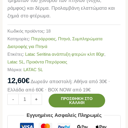
τμημάτων
του χόνδρου των πτηνών (νύχια,
ράμφος) και δέρμα. Προλαμβάνη ε
λαττώματα και
ζημιά
στο φτέρωμα.
Κωδικός προϊόντος:
18
Κατηγορίες:
Πτερόρροιας
,
Πτηνά
,
Συμπληρώματα
Διατροφής για Πτηνά
Ετικέτες:
Latac Seritina ανάπτυξη φτερών κλπ 80gr
,
Latac SL
,
Προιόντα Πτερόροιας
Μάρκα:
LATAC SL
12,60
€
Δωρεάν αποστολή: Αθήνα από 30€ ·
Ελλάδα από 60€ · BOX NOW από 19€
ΠΡΟΣΘΉΚΗ ΣΤΟ
-
+
ΚΑΛΆΘΙ
Εγγυημένες Ασφαλείς Πληρωμές