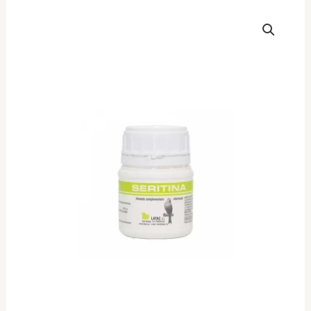
Latac
Seritina
ανάπτυξη
φτερών
κλπ
80gr
ποσότητα