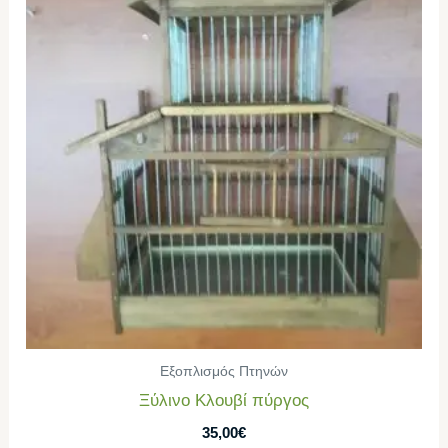
Εξοπλισμός Πτηνών
Ξύλινο Κλουβί πύργος
35,00
€