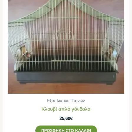
Εξοπλισμός Πτηνών
Κλουβί απλό γόνδολα
25,60
€
ΠΡΟΣΘΉΚΗ ΣΤΟ ΚΑΛΆΘΙ