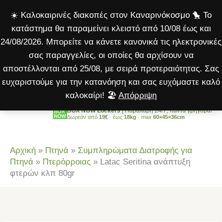
ανάπτυξη
Μετάβαση
☀️ Καλοκαιρινές διακοπές στον Καναρινόκοσμο 🐤 Το
φτερών
στο
κατάστημα θα παραμείνει κλειστό από 10/08 έως και
κλπ
περιεχόμενο
24/08/2026. Μπορείτε να κάνετε κανονικά τις ηλεκτρονικές
80gr
σας παραγγελίες, οι οποίες θα αρχίσουν να
ποσότητα
αποστέλλονται από 25/08, με σειρά προτεραιότητας. Σας
ευχαριστούμε για την κατανόηση και σας ευχόμαστε καλό
καλοκαίρι! 🏖️
Απόρριψη
BOX NOW Lockers
| Παραλαβή 24/7, πάντα γρήγορα!
Δωρεάν από
19€
· έως
18kg
· max
60×45×36cm
Αρχική
»
Πτηνά
»
Συμπληρώματα Διατροφής για
Πτηνά
»
Πτερόρροιας
»
Latac Seritina ανάπτυξη
φτερών κλπ 80gr