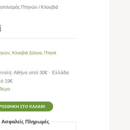
ξοπλισμός Πτηνών
/
Κλουβιά
ί
τηνών
,
Κλουβιά ξύλινα
,
Πτηνά
τολή: Αθήνα από 30€ · Ελλάδα
ό 19€
θεμα
ΡΟΣΘΉΚΗ ΣΤΟ ΚΑΛΆΘΙ
ς Ασφαλείς Πληρωμές