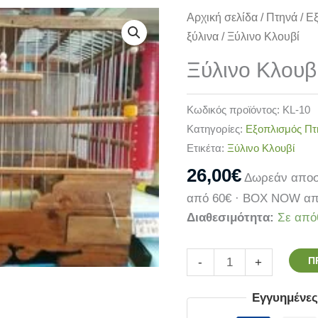
Ξύλινο
Αρχική σελίδα
/
Πτηνά
/
Ε
Κλουβί
ξύλινα
/ Ξύλινο Κλουβί
ποσότητα
Ξύλινο Κλουβ
Κωδικός προϊόντος:
KL-10
Κατηγορίες:
Εξοπλισμός Π
Ετικέτα:
Ξύλινο Κλουβί
26,00
€
Δωρεάν αποσ
από 60€ · BOX NOW απ
Διαθεσιμότητα:
Σε από
Π
-
+
Εγγυημένε