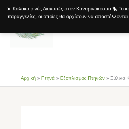
Μετάβαση
☀️ Καλοκαιρινές διακοπές στον Καναρινόκοσμο 🐤 Το κα
στο
παραγγελίες, οι οποίες θα αρχίσουν να αποστέλλονται 
περιεχόμενο
Αρχική
Πτηνά
Σκ
Αρχική
»
Πτηνά
»
Εξοπλισμός Πτηνών
»
Ξύλινο 