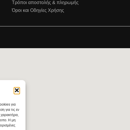
Τρόποι αποστολής & πληρωμής
Όροι και Οδηγίες Χρήσης
ookies για
η για τις εν
 χαρακτήρα,
τοπο. Η μη
 ορισμένες