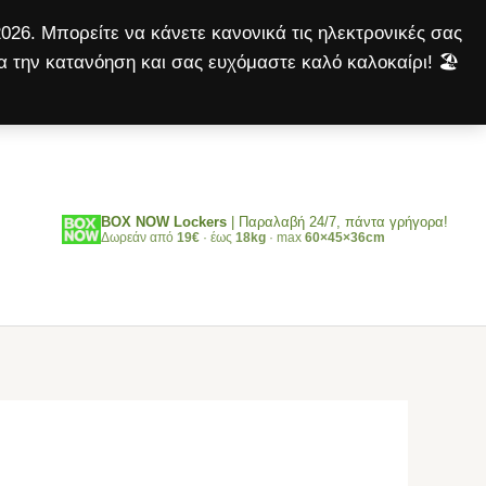
026. Μπορείτε να κάνετε κανονικά τις ηλεκτρονικές σας
α την κατανόηση και σας ευχόμαστε καλό καλοκαίρι! 🏖️
Αναζήτηση
BOX NOW Lockers
| Παραλαβή 24/7, πάντα γρήγορα!
Δωρεάν από
19€
· έως
18kg
· max
60×45×36cm