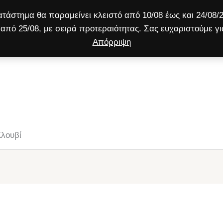
τάστημα θα παραμείνει κλειστό από 10/08 έως και 24/08/2
από 25/08, με σειρά προτεραιότητας. Σας ευχαριστούμε γι
Απόρριψη
ύλος
Γάτα
Μικρό ζώο
Προσφορές!
Κλουβί