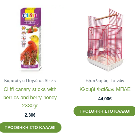
Καρποί για Πτηνά σε Sticks
Εξοπλισμός Πτηνών
Cliffi canary sticks with
Κλουβί Φαίδων ΜΠΛΕ
berries and berry honey
44,00
€
2Χ30gr
ΠΡΟΣΘΉΚΗ ΣΤΟ ΚΑΛΆΘΙ
2,30
€
ΠΡΟΣΘΉΚΗ ΣΤΟ ΚΑΛΆΘΙ