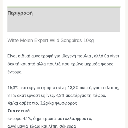
Περιγραφή
Επιπλέον πληροφορίες
Witte Molen Expert Wild Songbirds 10kg
Είναι ειδική αυγοτροφή για ιθαγενή πουλιά ,
αλλά θα γίνει
δεκτή και από άλλα πουλιά που
τρώνε μερικές φορές
έντομα.
15,3% ακατέργαστη πρωτείνη, 13,3% ακατέργαστο λίπος,
3,1% ακατέργαστες Ίνες, 4,3% ακατέργαστη τέφρα,
4g/kg ασβέστιο, 3,2g/kg φώσφορος
Συστατικά
έντομα 4,1%, δημητριακά, μέταλλα, φρούτα,
αυγά μαγιά, έλαια και λίπη, σάκχαρα,