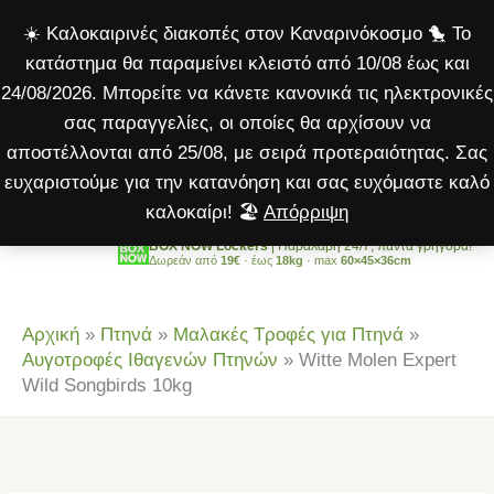
Expert
Μετάβαση
☀️ Καλοκαιρινές διακοπές στον Καναρινόκοσμο 🐤 Το
Wild
στο
κατάστημα θα παραμείνει κλειστό από 10/08 έως και
Songbirds
περιεχόμενο
24/08/2026. Μπορείτε να κάνετε κανονικά τις ηλεκτρονικές
10kg
σας παραγγελίες, οι οποίες θα αρχίσουν να
ποσότητα
αποστέλλονται από 25/08, με σειρά προτεραιότητας. Σας
ευχαριστούμε για την κατανόηση και σας ευχόμαστε καλό
καλοκαίρι! 🏖️
Απόρριψη
BOX NOW Lockers
| Παραλαβή 24/7, πάντα γρήγορα!
Δωρεάν από
19€
· έως
18kg
· max
60×45×36cm
Αρχική
»
Πτηνά
»
Μαλακές Τροφές για Πτηνά
»
Αυγοτροφές Ιθαγενών Πτηνών
»
Witte Molen Expert
Wild Songbirds 10kg