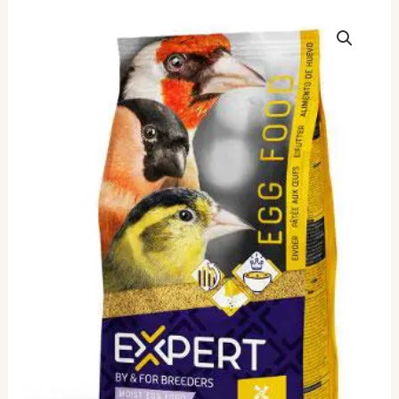
Witte
Molen
Expert
Wild
Songbirds
10kg
ποσότητα