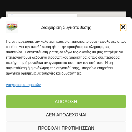
Διαχείριση Συγκατάθεσης
Για να παρέχουμε την καλύτερη εμπειρία, χρησιμοποιούμε τεχνολογίες όπως
cookies για την αποθήκευση ή/και την πρόσβαση σε πληροφορίες
συσκευών. Η συγκατάθεση για τις εν λόγω τεχνολογίες θα μας επιτρέψει να
επεξεργαστούμε δεδομένα προσωπικού χαρακτήρα, όπως συμπεριφορά
περιήγησης ή μοναδικά αναγνωριστικά σε αυτόν τον ιστότοπο. Η μη
συγκατάθεση ή η ανάκληση της συγκατάθεσης, μπορεί να επηρεάσει
αρνητικά ορισμένες λειτουργίες και δυνατότητες.
Διαχείριση υπηρεσιών
ΑΠΟΔΟΧΉ
ΔΕΝ ΑΠΟΔΈΧΟΜΑΙ
Copyright © 2026 | Kanarinokosmos.gr | Development
by
FROND Media®
ΠΡΟΒΟΛΉ ΠΡΟΤΙΜΉΣΕΩΝ