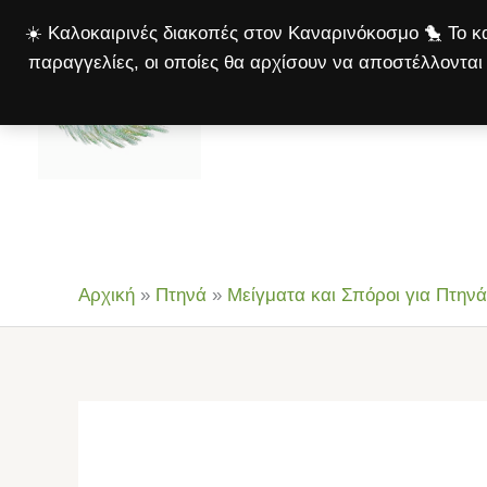
Μετάβαση
☀️ Καλοκαιρινές διακοπές στον Καναρινόκοσμο 🐤 Το κα
στο
παραγγελίες, οι οποίες θα αρχίσουν να αποστέλλονται 
περιεχόμενο
Αρχική
Πτηνά
Σκ
Αρχική
»
Πτηνά
»
Μείγματα και Σπόροι για Πτηνά