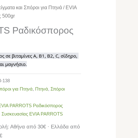
ίγματα και Σπόροι για Πτηνά
/ EVIA
 500gr
TS Ραδικόσπορος
 σε βιταμίνες Α, Β1, Β2, C, σίδηρο, 
αι μαγνήσιο.
3-138
πόροι για Πτηνά
,
Πτηνά
,
Σπόροι
EVIA PARROTS Ραδικόσπορος
 Συσκευασίας EVIA PARROTS
λή: Αθήνα από 30€ · Ελλάδα από
€