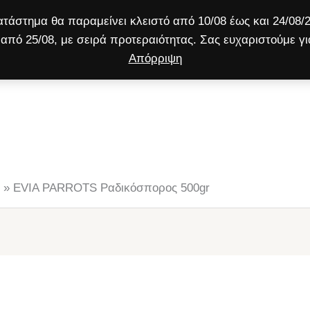
τάστημα θα παραμείνει κλειστό από 10/08 έως και 24/08/2
από 25/08, με σειρά προτεραιότητας. Σας ευχαριστούμε γι
Απόρριψη
ύλος
Γάτα
Μικρό ζώο
Προσφορές!
»
EVIA PARROTS Ραδικόσπορος 500gr