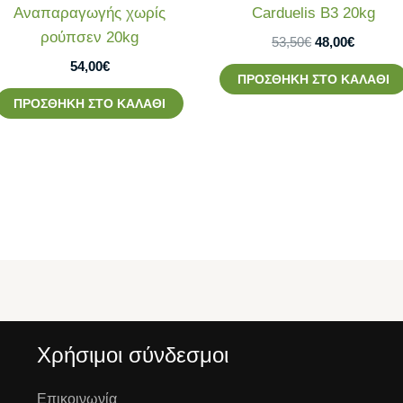
Αναπαραγωγής χωρίς
Carduelis B3 20kg
ρούπσεν 20kg
53,50
€
48,00
€
54,00
€
ΠΡΟΣΘΉΚΗ ΣΤΟ ΚΑΛΆΘΙ
ΠΡΟΣΘΉΚΗ ΣΤΟ ΚΑΛΆΘΙ
Χρήσιμοι σύνδεσμοι
Επικοινωνία