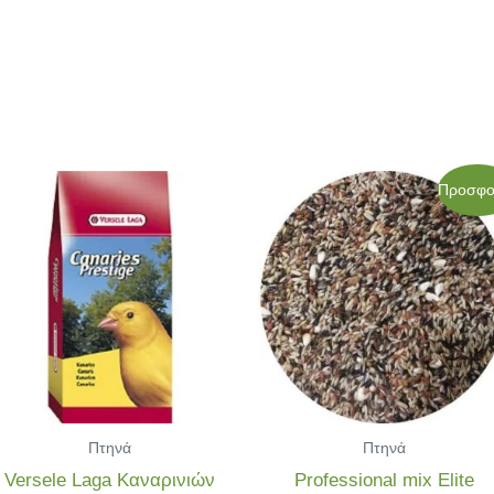
Original
Η
Προσφο
price
τρέχου
was:
τιμή
53,50€.
είναι:
48,00€.
Πτηνά
Πτηνά
Versele Laga Καναρινιών
Professional mix Elite