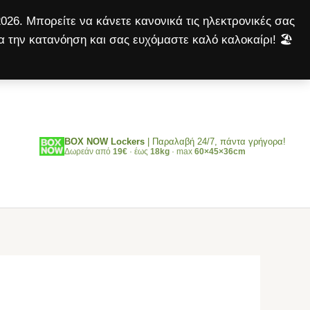
500gr
026. Μπορείτε να κάνετε κανονικά τις ηλεκτρονικές σας
ποσότητα
α την κατανόηση και σας ευχόμαστε καλό καλοκαίρι! 🏖️
Αναζήτηση
BOX NOW Lockers
| Παραλαβή 24/7, πάντα γρήγορα!
Δωρεάν από
19€
· έως
18kg
· max
60×45×36cm