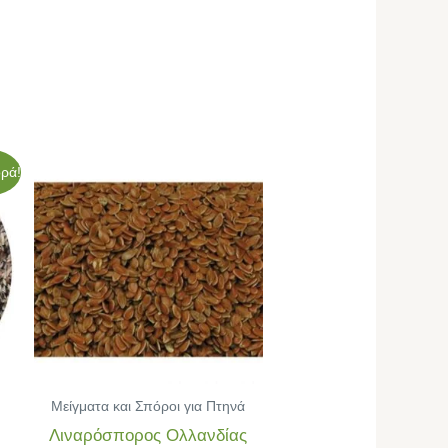
ρά!
σα
Μείγματα και Σπόροι για Πτηνά
Λιναρόσπορος Ολλανδίας