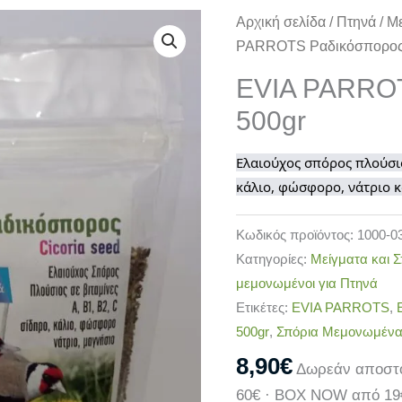
EVIA
Αρχική σελίδα
/
Πτηνά
/
Με
PARROTS
PARROTS Ραδικόσπορος
Ραδικόσπορος
EVIA PARRO
500gr
500gr
ποσότητα
Ελαιούχος σπόρος πλούσιος
κάλιο, φώσφορο, νάτριο κ
Κωδικός προϊόντος:
1000-0
Κατηγορίες:
Μείγματα και Σ
μεμονωμένοι για Πτηνά
Ετικέτες:
EVIA PARROTS
,
500gr
,
Σπόρια Μεμονωμένα
8,90
€
Δωρεάν αποστο
60€ · BOX NOW από 19