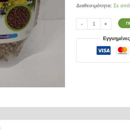
Διαθεσιμότητα:
Σε από
Π
-
+
Εγγυημένε
ρίες
​