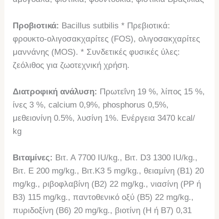
Προβιοτικά:
Bacillus sutbilis * Πρεβιοτικά:
φρουκτο-ολιγοσακχαρίτες (FOS), ολιγοσακχαρίτες
μαννάνης (MOS). * Συνδετικές φυσικές ύλες:
ζεόλιθος για ζωοτεχνική χρήση.
Διατροφική ανάλυση:
Πρωτεΐνη 19 %, λίπος 15 %,
ίνες 3 %, calcium 0,9%, phosphorus 0,5%,
μεθειονίνη 0.5%, λυσίνη 1%. Ενέργεια 3470 kcal/
kg
Βιταμίνες:
Βιτ. Α 7700 IU/kg., Βιτ. D3 1300 IU/kg.,
Βιτ. E 200 mg/kg., Βιτ.Κ3 5 mg/kg., θειαμίνη (Β1) 20
mg/kg., ριβοφλαβίνη (Β2) 22 mg/kg., νιασίνη (PP ή
Β3) 115 mg/kg., παντοθενικό οξύ (Β5) 22 mg/kg.,
πυριδοξίνη (Β6) 20 mg/kg., βιοτίνη (Η ή Β7) 0,31