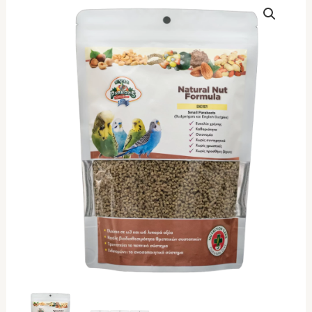
PARROTS
Natural
Nut
Formula
Energy
500gr
ποσότητα