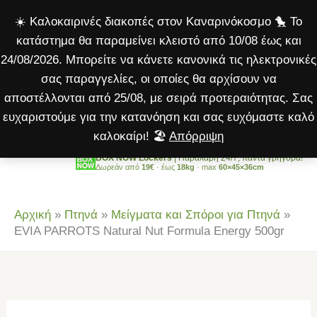
Natural
Μετάβαση
☀️ Καλοκαιρινές διακοπές στον Καναρινόκοσμο 🐤 Το
Nut
στο
κατάστημα θα παραμείνει κλειστό από 10/08 έως και
Formula
περιεχόμενο
24/08/2026. Μπορείτε να κάνετε κανονικά τις ηλεκτρονικές
Energy
σας παραγγελίες, οι οποίες θα αρχίσουν να
500gr
αποστέλλονται από 25/08, με σειρά προτεραιότητας. Σας
ποσότητα
ευχαριστούμε για την κατανόηση και σας ευχόμαστε καλό
καλοκαίρι! 🏖️
Απόρριψη
BOX NOW Lockers
| Παραλαβή 24/7, πάντα γρήγορα!
Δωρεάν από
19€
· έως
18kg
· max
60×45×36cm
Αρχική
»
Πτηνά
»
Μείγματα και Σπόροι για Πτηνά
»
EVIA PARROTS Natural Nut Formula Energy 500gr
EVIA