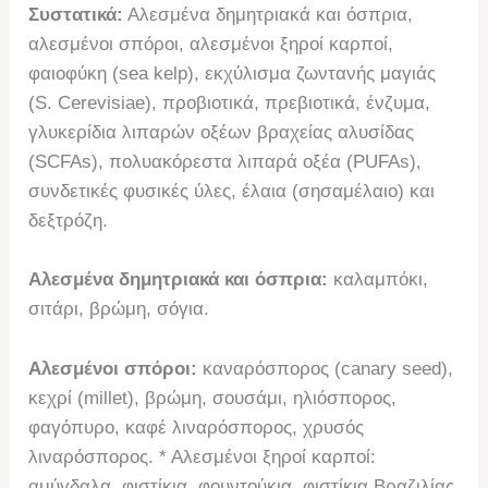
Συστατικά:
Αλεσμένα δημητριακά και όσπρια,
αλεσμένοι σπόροι, αλεσμένοι ξηροί καρποί,
φαιοφύκη (sea kelp), εκχύλισμα ζωντανής μαγιάς
(S. Cerevisiae), προβιοτικά, πρεβιοτικά, ένζυμα,
γλυκερίδια λιπαρών οξέων βραχείας αλυσίδας
(SCFAs), πολυακόρεστα λιπαρά οξέα (PUFAs),
συνδετικές φυσικές ύλες, έλαια (σησαμέλαιο) και
δεξτρόζη.
Αλεσμένα δημητριακά και όσπρια:
καλαμπόκι,
σιτάρι, βρώμη, σόγια.
Αλεσμένοι σπόροι:
καναρόσπορος (canary seed),
κεχρί (millet), βρώμη, σουσάμι, ηλιόσπορος,
φαγόπυρο, καφέ λιναρόσπορος, χρυσός
λιναρόσπορος. * Αλεσμένοι ξηροί καρποί:
αμύγδαλα, φιστίκια, φουντούκια, φιστίκια Βραζιλίας