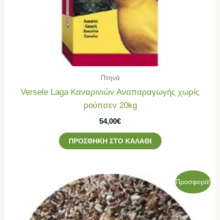
Πτηνά
Versele Laga Καναρινιών Αναπαραγωγής χωρίς
ρούπσεν 20kg
54,00
€
ΠΡΟΣΘΉΚΗ ΣΤΟ ΚΑΛΆΘΙ
Original
Η
Προσφορά!
price
τρέχουσα
was:
τιμή
53,50€.
είναι:
48,00€.