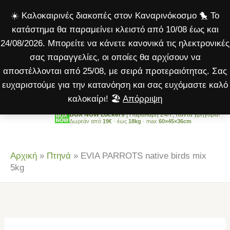
native
Μετάβαση
☀️ Καλοκαιρινές διακοπές στον Καναρινόκοσμο 🐤 Το
birds
στο
κατάστημα θα παραμείνει κλειστό από 10/08 έως και
mix
περιεχόμενο
24/08/2026. Μπορείτε να κάνετε κανονικά τις ηλεκτρονικές
5kg
σας παραγγελίες, οι οποίες θα αρχίσουν να
ποσότητα
αποστέλλονται από 25/08, με σειρά προτεραιότητας. Σας
ευχαριστούμε για την κατανόηση και σας ευχόμαστε καλό
καλοκαίρι! 🏖️
Απόρριψη
BOX NOW Lockers
| Παραλαβή 24/7, πάντα γρήγορα!
Δωρεάν από
19€
· έως
18kg
· max
60×45×36cm
Αρχική
»
Πτηνά
»
EVIA PARROTS native birds mix
5kg
EVIA