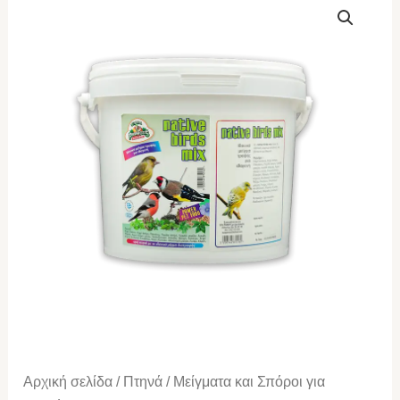
PARROTS
native
birds
mix
5kg
ποσότητα
Αρχική σελίδα
/
Πτηνά
/
Μείγματα και Σπόροι για