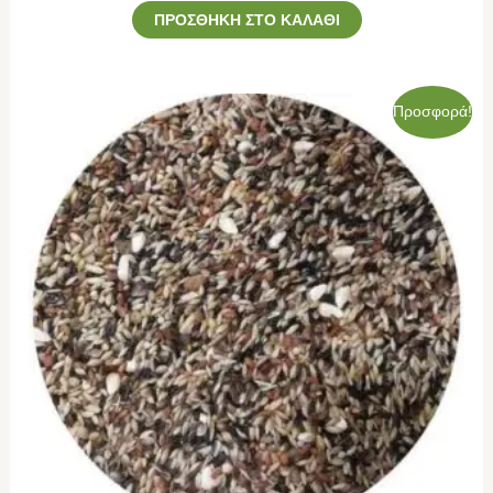
ΠΡΟΣΘΉΚΗ ΣΤΟ ΚΑΛΆΘΙ
Original
Η
Προσφορά!
price
τρέχουσα
was:
τιμή
53,50€.
είναι:
48,00€.