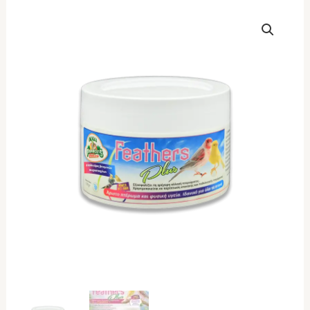
EVIA
PARROTS
Feathers
solution
plus
100gr
ποσότητα