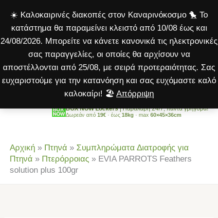
Feathers
Μετάβαση
☀️ Καλοκαιρινές διακοπές στον Καναρινόκοσμο 🐤 Το
solution
στο
κατάστημα θα παραμείνει κλειστό από 10/08 έως και
plus
περιεχόμενο
24/08/2026. Μπορείτε να κάνετε κανονικά τις ηλεκτρονικές
100gr
σας παραγγελίες, οι οποίες θα αρχίσουν να
ποσότητα
αποστέλλονται από 25/08, με σειρά προτεραιότητας. Σας
ευχαριστούμε για την κατανόηση και σας ευχόμαστε καλό
καλοκαίρι! 🏖️
Απόρριψη
BOX NOW Lockers
| Παραλαβή 24/7, πάντα γρήγορα!
Δωρεάν από
19€
· έως
18kg
· max
60×45×36cm
Αρχική
»
Πτηνά
»
Συμπληρώματα Διατροφής για
Πτηνά
»
Πτερόρροιας
»
EVIA PARROTS Feathers
solution plus 100gr