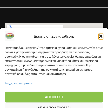
Διαχείριση Συγκατάθεσης
Για να παρέχουμε την καλύτερη εμπειρία, χρησιμοποιούμε τεχνολογίες όπως
cookies για την αποθήκευση ή/και την πρόσβαση σε πληροφορίες
συσκευών. Η συγκατάθεση για τις εν λόγω τεχνολογίες θα μας επιτρέψει να
επεξεργαστούμε δεδομένα προσωπικού χαρακτήρα, όπως συμπεριφορά
περιήγησης ή μοναδικά αναγνωριστικά σε αυτόν τον ιστότοπο. Η μη
συγκατάθεση ή η ανάκληση της συγκατάθεσης, μπορεί να επηρεάσει
αρνητικά ορισμένες λειτουργίες και δυνατότητες.
Διαχείριση υπηρεσιών
ΑΠΟΔΟΧΉ
ΔΕΝ ΑΠΟΔΈΧΟΜΑΙ