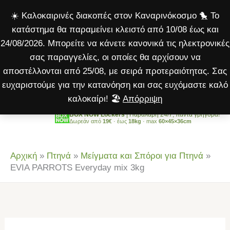
Everyday
Μετάβαση
☀️ Καλοκαιρινές διακοπές στον Καναρινόκοσμο 🐤 Το
mix
στο
κατάστημα θα παραμείνει κλειστό από 10/08 έως και
3kg
περιεχόμενο
24/08/2026. Μπορείτε να κάνετε κανονικά τις ηλεκτρονικές
ποσότητα
σας παραγγελίες, οι οποίες θα αρχίσουν να
αποστέλλονται από 25/08, με σειρά προτεραιότητας. Σας
ευχαριστούμε για την κατανόηση και σας ευχόμαστε καλό
καλοκαίρι! 🏖️
Απόρριψη
BOX NOW Lockers
| Παραλαβή 24/7, πάντα γρήγορα!
Δωρεάν από
19€
· έως
18kg
· max
60×45×36cm
Αρχική
»
Πτηνά
»
Μείγματα και Σπόροι για Πτηνά
»
EVIA PARROTS Everyday mix 3kg
EVIA