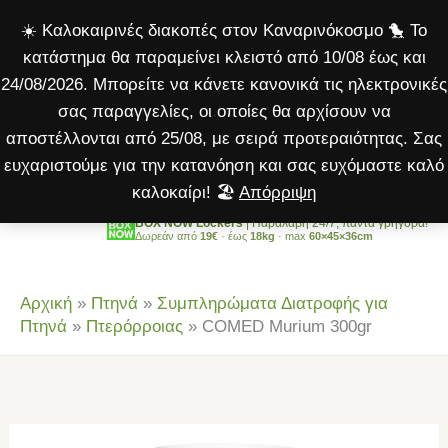
300gr
Μετάβαση
☀️ Καλοκαιρινές διακοπές στον Καναρινόκοσμο 🐤 Το
ποσότητα
στο
κατάστημα θα παραμείνει κλειστό από 10/08 έως και
περιεχόμενο
24/08/2026. Μπορείτε να κάνετε κανονικά τις ηλεκτρονικές
σας παραγγελίες, οι οποίες θα αρχίσουν να
αποστέλλονται από 25/08, με σειρά προτεραιότητας. Σας
ευχαριστούμε για την κατανόηση και σας ευχόμαστε καλό
καλοκαίρι! 🏖️
Απόρριψη
BOX NOW Lockers
| Παραλαβή 24/7, πάντα γρήγορα!
Δωρεάν από
19€
· έως
18kg
· max
60×45×36cm
Αρχική
»
Πτηνά
»
Συμπληρώματα Διατροφής για
Πτηνά
»
Πτερόρροιας
»
COMED Murium 300gr
COMED