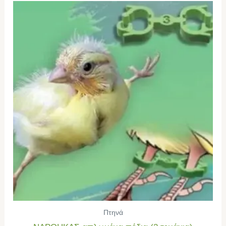
Πτηνά