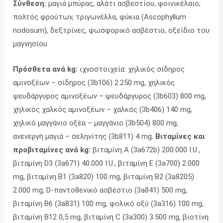
Σύνθεση:
μαγιά μπύρας, αλάτι ασβεστίου, φοινικέλαιο,
πολτός φρούτων, τριγωνέλλα, φύκια (Ascophyllum
nodosum), δεξτρίνες, φωσφορικό ασβέστιο, οξείδιο του
μαγνησίου.
Πρόσθετα ανά kg:
ιχνοστοιχεία: χηλικός σίδηρος
αμινοξέων – σίδηρος (3b106) 2.250 mg, χηλικός
ψευδάργυρος αμινοξέων – ψευδάργυρος (3b603) 800 mg,
χηλικός χαλκός αμινοξέων – χαλκός (3b406) 140 mg,
χηλικό μαγγάνιο οξέα – μαγγάνιο (3b504) 800 mg,
ανενεργή μαγιά – σεληνίτης (3b811) 4 mg.
Βιταμίνες και
προβιταμίνες ανά kg:
βιταμίνη Α (3a672b) 200.000 I.U.,
βιταμίνη D3 (3a671) 40.000 I.U., βιταμίνη E (3a700) 2.000
mg, βιταμίνη B1 (3a820) 100 mg, βιταμίνη B2 (3a8205)
2.000 mg, D-παντοθενικό ασβέστιο (3a841) 500 mg,
βιταμίνη Β6 (3a831) 100 mg, φολικό οξύ (3a316) 100 mg,
βιταμίνη B12 0,5 mg, βιταμίνη C (3a300) 3.500 mg, βιοτίνη