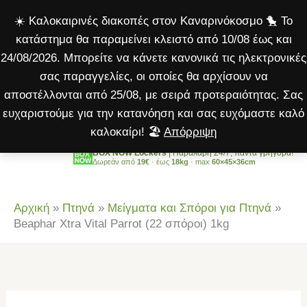
Vital
Μετάβαση
☀️ Καλοκαιρινές διακοπές στον Καναρινόκοσμο 🐤 Το
Parrot
στο
κατάστημα θα παραμείνει κλειστό από 10/08 έως και
(22
περιεχόμενο
24/08/2026. Μπορείτε να κάνετε κανονικά τις ηλεκτρονικές
σπόροι)
σας παραγγελίες, οι οποίες θα αρχίσουν να
1kg
αποστέλλονται από 25/08, με σειρά προτεραιότητας. Σας
ποσότητα
ευχαριστούμε για την κατανόηση και σας ευχόμαστε καλό
καλοκαίρι! 🏖️
Απόρριψη
BOX NOW Lockers
| Παραλαβή 24/7, πάντα γρήγορα!
Δωρεάν από
19€
· έως
18kg
· max
60×45×36cm
Αρχική
»
Πτηνά
»
Μείγματα και Σπόροι για Πτηνά
»
Beaphar Xtra Vital Parrot (22 σπόροι) 1kg
Beaphar