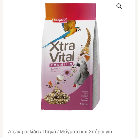
Xtra
Vital
Parrot
(22
σπόροι)
1kg
ποσότητα
Αρχική σελίδα
/
Πτηνά
/
Μείγματα και Σπόροι για